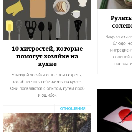
Рулеты
солен
Закуска из л
блюдо, н
10 хитростей, которые
ингредиент
помогут хозяйке на
соленой 
кухне
преврати
У каждой хозяйки есть свои секреты,
как облегчить себе жизнь на кухне.
Они появляются с опытом, путем проб
и ошибок
ОТНОШЕНИЯ