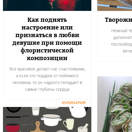
Как поднять
Творожн
настроение или
Нежный тв
признаться в любви
дополнит
девушке при помощи
послеобед
флористической
вече
композиции
Все красивое делает нас счастливыми,
а если это подарок от любимого
человека, то он надолго попадает в
самые глубины сердца
КУЛИНАРИЯ