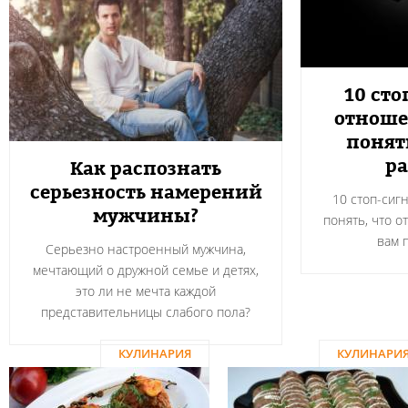
10 сто
отноше
понят
ра
Как распознать
серьезность намерений
10 стоп-сиг
мужчины?
понять, что о
вам 
Серьезно настроенный мужчина,
мечтающий о дружной семье и детях,
это ли не мечта каждой
представительницы слабого пола?
КУЛИНАРИЯ
КУЛИНАРИ