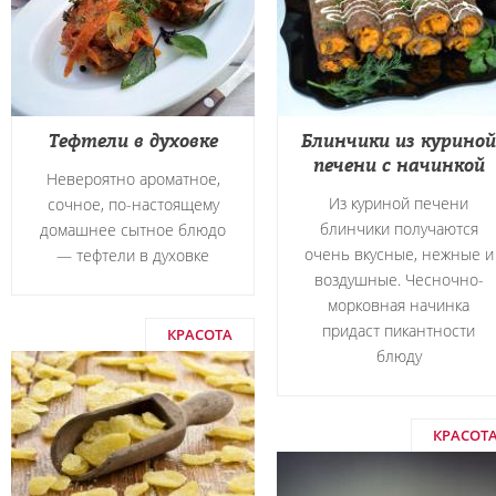
Тефтели в духовке
Блинчики из куриной
печени с начинкой
Невероятно ароматное,
Из куриной печени
сочное, по-настоящему
блинчики получаются
домашнее сытное блюдо
очень вкусные, нежные и
― тефтели в духовке
воздушные. Чесночно-
морковная начинка
придаст пикантности
КРАСОТА
блюду
КРАСОТ