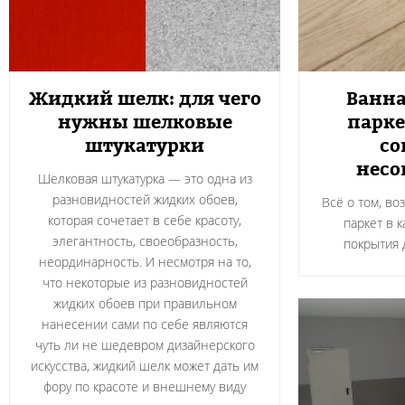
Жидкий шелк: для чего
Ванна
нужны шелковые
парке
штукатурки
со
несо
Шелковая штукатурка — это одна из
разновидностей жидких обоев,
Всё о том, во
которая сочетает в себе красоту,
паркет в 
элегантность, своеобразность,
покрытия 
неординарность. И несмотря на то,
что некоторые из разновидностей
жидких обоев при правильном
нанесении сами по себе являются
чуть ли не шедевром дизайнерского
искусства, жидкий шелк может дать им
фору по красоте и внешнему виду