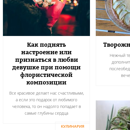
Как поднять
Творожн
настроение или
Нежный тв
признаться в любви
дополнит
девушке при помощи
послеобед
флористической
вече
композиции
Все красивое делает нас счастливыми,
а если это подарок от любимого
человека, то он надолго попадает в
самые глубины сердца
КУЛИНАРИЯ