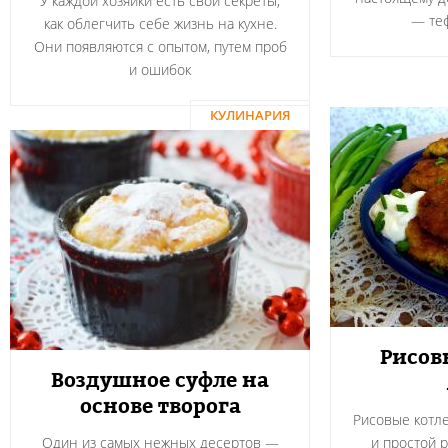
У каждой хозяйки есть свои секреты,
― теф
как облегчить себе жизнь на кухне.
Они появляются с опытом, путем проб
и ошибок
КУЛИНАРИЯ
Рисов
Воздушное суфле на
основе творога
Рисовые котле
Один из самых нежных десертов —
и простой 