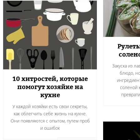
Рулеты
солен
Закуска из л
блюдо, н
10 хитростей, которые
ингредиент
помогут хозяйке на
соленой 
кухне
преврати
У каждой хозяйки есть свои секреты,
как облегчить себе жизнь на кухне.
Они появляются с опытом, путем проб
и ошибок