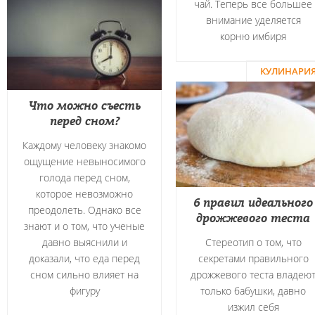
чай. Теперь все большее
внимание уделяется
корню имбиря
КУЛИНАРИ
Что можно съесть
перед сном?
Каждому человеку знакомо
ощущение невыносимого
голода перед сном,
которое невозможно
6 правил идеального
преодолеть. Однако все
дрожжевого теста
знают и о том, что ученые
давно выяснили и
Стереотип о том, что
доказали, что еда перед
секретами правильного
сном сильно влияет на
дрожжевого теста владею
фигуру
только бабушки, давно
изжил себя