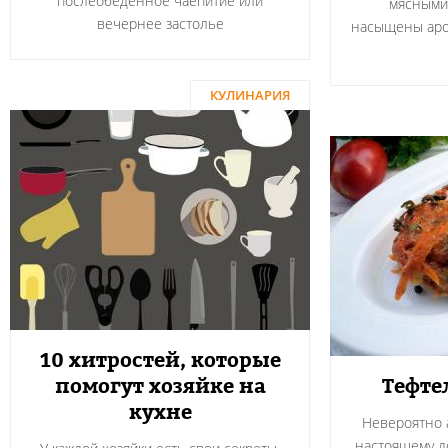
послеобеденное чаепитие или
мясными
вечернее застолье
насыщены аро
КУЛИНАРИЯ
10 хитростей, которые
помогут хозяйке на
Тефте
кухне
Невероятно а
настоящему 