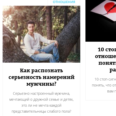
ОТНОШЕНИЯ
10 сто
отноше
понят
ра
Как распознать
серьезность намерений
10 стоп-сиг
мужчины?
понять, что о
вам 
Серьезно настроенный мужчина,
мечтающий о дружной семье и детях,
это ли не мечта каждой
представительницы слабого пола?