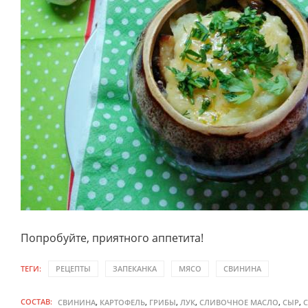
Попробуйте, приятного аппетита!
ТЕГИ:
РЕЦЕПТЫ
ЗАПЕКАНКА
МЯСО
СВИНИНА
СОСТАВ:
,
,
,
,
,
,
СВИНИНА
КАРТОФЕЛЬ
ГРИБЫ
ЛУК
СЛИВОЧНОЕ МАСЛО
СЫР