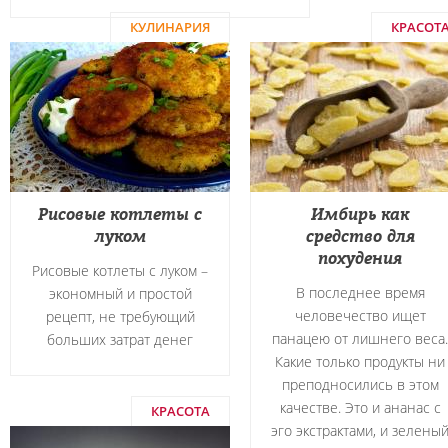
КУЛИНАРИЯ
КРАСОТ
Рисовые котлеты с
Имбирь как
луком
средство для
похудения
Рисовые котлеты с луком –
В последнее время
экономный и простой
человечество ищет
рецепт, не требующий
панацею от лишнего веса.
больших затрат денег
Какие только продукты ни
преподносились в этом
качестве. Это и ананас с
КРАСОТА
эго экстрактами, и зелены