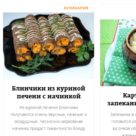
КУЛИНАРИЯ
Блинчики из куриной
Кар
печени с начинкой
запекан
Из куриной печени блинчики
получаются очень вкусные, нежные и
Запеканка в
воздушные. Чесночно-морковная
готовится и
начинка придаст пикантности блюду
кусочков о
жарен