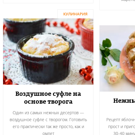
КУЛИНАРИЯ
Воздушное суфле на
Нежны
основе творога
Один из самых нежных десертов —
воздушное суфле с творогом. Готовить
Рецепт яблоч
его практически так же просто, как и
прост и приг
омлет
30-40 мину