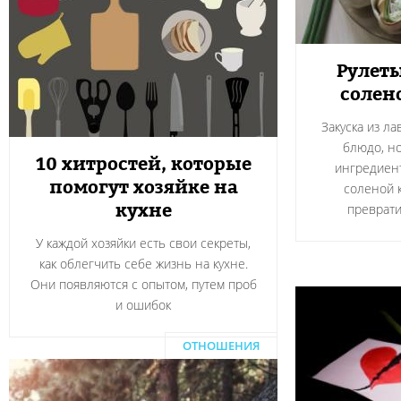
Рулеты
солен
Закуска из л
блюдо, н
10 хитростей, которые
ингредиент
помогут хозяйке на
соленой 
кухне
преврати
У каждой хозяйки есть свои секреты,
как облегчить себе жизнь на кухне.
Они появляются с опытом, путем проб
и ошибок
ОТНОШЕНИЯ