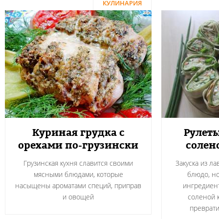
КУЛИНАРИЯ
Куриная грудка с
Рулеты
орехами по-грузински
солен
Грузинская кухня славится своими
Закуска из л
мясными блюдами, которые
блюдо, н
насыщены ароматами специй, приправ
ингредиент
и овощей
соленой 
преврати