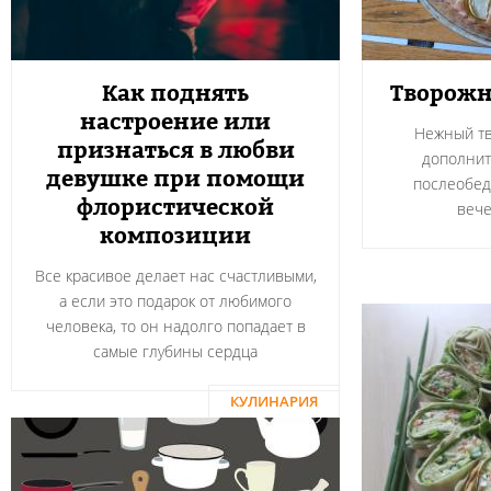
Как поднять
Творожн
настроение или
Нежный тв
признаться в любви
дополнит
девушке при помощи
послеобед
флористической
вече
композиции
Все красивое делает нас счастливыми,
а если это подарок от любимого
человека, то он надолго попадает в
самые глубины сердца
КУЛИНАРИЯ