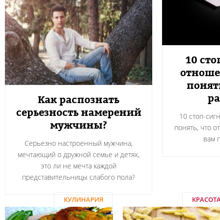
10 сто
отноше
понят
ра
Как распознать
серьезность намерений
10 стоп-сиг
мужчины?
понять, что о
вам 
Серьезно настроенный мужчина,
мечтающий о дружной семье и детях,
это ли не мечта каждой
представительницы слабого пола?
КУЛИНАРИЯ
КРАСОТ