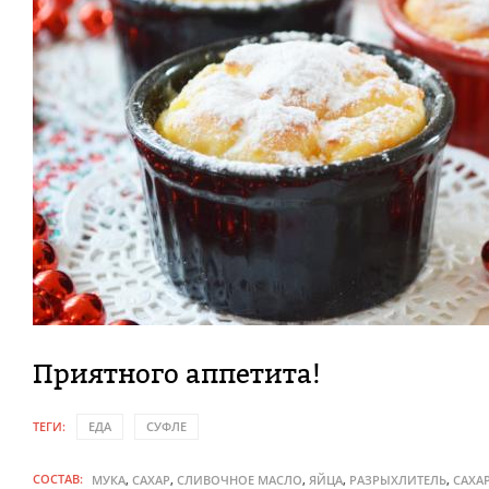
Приятного аппетита!
ТЕГИ:
ЕДА
СУФЛЕ
СОСТАВ:
,
,
,
,
,
МУКА
САХАР
СЛИВОЧНОЕ МАСЛО
ЯЙЦА
РАЗРЫХЛИТЕЛЬ
САХА