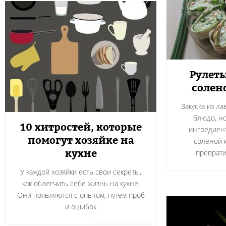
Рулеты
солен
Закуска из л
блюдо, н
10 хитростей, которые
ингредиент
помогут хозяйке на
соленой 
кухне
преврати
У каждой хозяйки есть свои секреты,
как облегчить себе жизнь на кухне.
Они появляются с опытом, путем проб
и ошибок