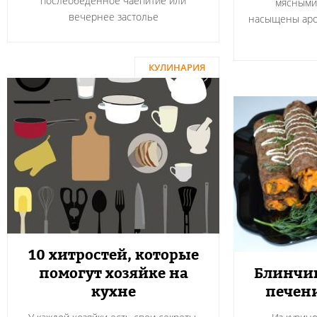
послеобеденное чаепитие или
мясными
вечернее застолье
насыщены аро
КУЛИНАРИЯ
10 хитростей, которые
помогут хозяйке на
Блинчи
кухне
печен