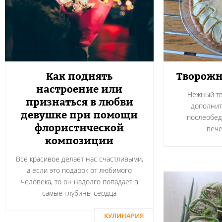
Как поднять
Творожн
настроение или
Нежный тв
признаться в любви
дополнит
девушке при помощи
послеобед
флористической
вече
композиции
Все красивое делает нас счастливыми,
а если это подарок от любимого
человека, то он надолго попадает в
самые глубины сердца
КУЛИНАРИЯ