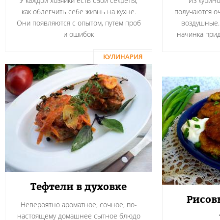
У каждой хозяйки есть свои секреты,
Из курин
как облегчить себе жизнь на кухне.
получаются о
Они появляются с опытом, путем проб
воздушные.
и ошибок
начинка прид
КУЛИНАРИЯ
Тефтели в духовке
Рисов
Невероятно ароматное, сочное, по-
настоящему домашнее сытное блюдо