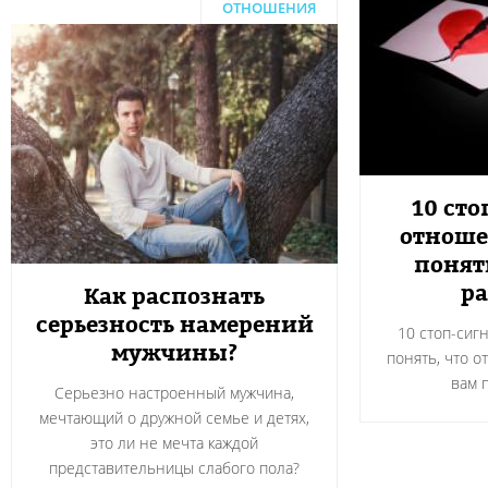
ОТНОШЕНИЯ
10 сто
отноше
понят
ра
Как распознать
серьезность намерений
10 стоп-сиг
мужчины?
понять, что о
вам 
Серьезно настроенный мужчина,
мечтающий о дружной семье и детях,
это ли не мечта каждой
представительницы слабого пола?