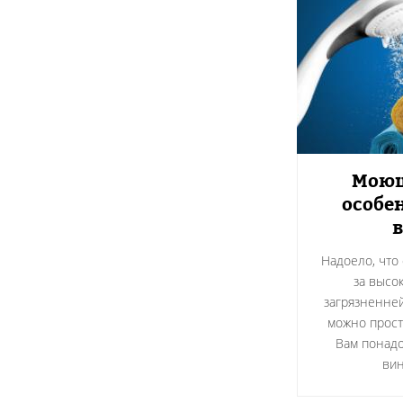
Моющ
особе
Надоело, что 
за высо
загрязненней
можно прост
Вам понад
ви