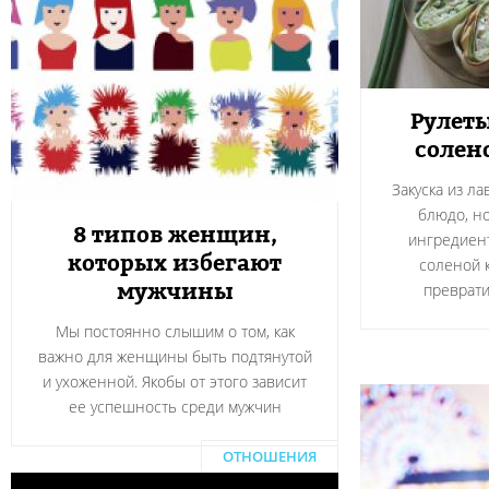
Рулеты
солен
Закуска из л
блюдо, н
8 типов женщин,
ингредиент
которых избегают
соленой 
мужчины
преврати
Мы постоянно слышим о том, как
важно для женщины быть подтянутой
и ухоженной. Якобы от этого зависит
ее успешность среди мужчин
ОТНОШЕНИЯ