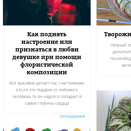
Как поднять
Творожн
настроение или
Нежный тв
признаться в любви
дополнит
девушке при помощи
послеобед
флористической
вече
композиции
Все красивое делает нас счастливыми,
а если это подарок от любимого
человека, то он надолго попадает в
самые глубины сердца
ОТНОШЕНИЯ