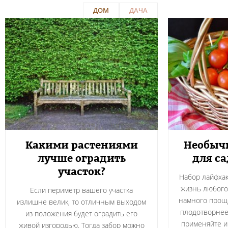
ДОМ
ДАЧА
Какими растениями
Необыч
лучше оградить
для са
участок?
Набор лайфхак
жизнь любого
Если периметр вашего участка
намного проще
излишне велик, то отличным выходом
плодотворнее.
из положения будет оградить его
применяйте и 
живой изгородью. Тогда забор можно