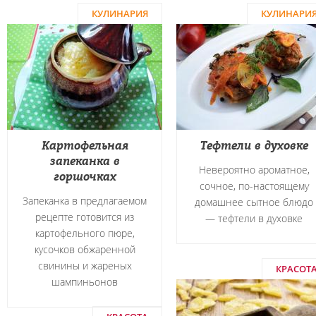
КУЛИНАРИЯ
КУЛИНАРИ
Картофельная
Тефтели в духовке
запеканка в
Невероятно ароматное,
горшочках
сочное, по-настоящему
Запеканка в предлагаемом
домашнее сытное блюдо
рецепте готовится из
― тефтели в духовке
картофельного пюре,
кусочков обжаренной
свинины и жареных
КРАСОТ
шампиньонов