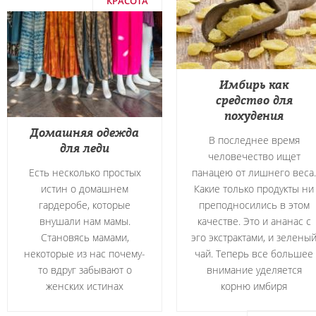
КРАСОТА
Имбирь как
средство для
похудения
Домашняя одежда
В последнее время
для леди
человечество ищет
Есть несколько простых
панацею от лишнего веса.
истин о домашнем
Какие только продукты ни
гардеробе, которые
преподносились в этом
внушали нам мамы.
качестве. Это и ананас с
Становясь мамами,
эго экстрактами, и зелены
некоторые из нас почему-
чай. Теперь все большее
то вдруг забывают о
внимание уделяется
женских истинах
корню имбиря