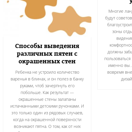
Многие лан
будут советов
благоустрои
зоны отды
видения
Способы выведения
комфортнос
должны забы
различных пятен с
пользоваться 
окрашенных стен
именно вы. 
Ребенка не устроило количество
вовремя вне
варенья в блинах, и он полез в банку
дизай
руками, чтоб зачерпнуть его
побольше. Как результат —
окрашенные стены залапаны
испачканными детскими ручонками. И
это только один из рядовых случаев,
когда на окрашенной поверхности
возникают пятна. О том, как от них