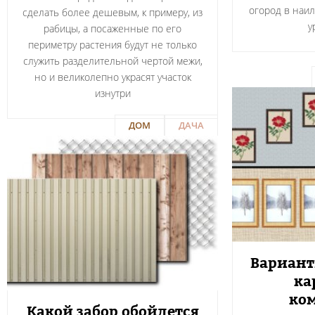
огород в наи
сделать более дешевым, к примеру, из
у
рабицы, а посаженные по его
периметру растения будут не только
служить разделительной чертой межи,
но и великолепно украсят участок
изнутри
ДОМ
ДАЧА
Вариант
ка
ко
Какой забор обойдется