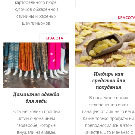
картофельного пюре,
кусочков обжаренной
свинины и жареных
КРАСОТ
шампиньонов
КРАСОТА
Имбирь как
средство для
похудения
Домашняя одежда
В последнее время
для леди
человечество ищет
Есть несколько простых
панацею от лишнего веса.
истин о домашнем
Какие только продукты ни
гардеробе, которые
преподносились в этом
внушали нам мамы.
качестве. Это и ананас с