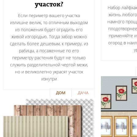
участок?
Набор лайфхак
жизнь любого
Если периметр вашего участка
намного проще
излишне велик, то отличным выходом
плодотворнее.
из положения будет оградить его
применяйте и 
живой изгородью. Тогда забор можно
огород в наи
сделать более дешевым, к примеру, из
у
рабицы, а посаженные по его
периметру растения будут не только
служить разделительной чертой межи,
но и великолепно украсят участок
изнутри
ДОМ
ДАЧА