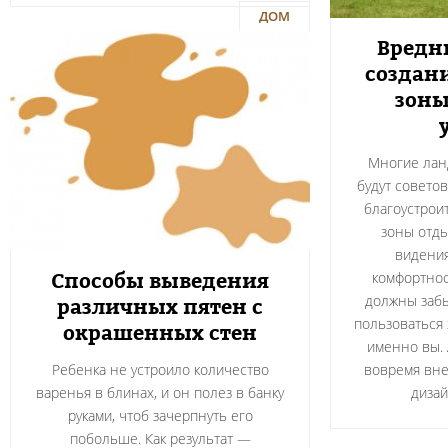
ДОМ
Вредн
создан
зоны
Многие лан
будут советов
благоустрои
зоны отды
видения
Способы выведения
комфортнос
должны забы
различных пятен с
пользоваться 
окрашенных стен
именно вы. 
Ребенка не устроило количество
вовремя вне
варенья в блинах, и он полез в банку
дизай
руками, чтоб зачерпнуть его
побольше. Как результат —