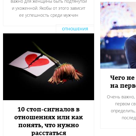
важно для женщины быть подтянутой
и ухоженной. Якобы от этого зависит
ее успешность среди мужчин
ОТНОШЕНИЯ
Чего не
на пер
Очень важно, 
первом св
10 стоп-сигналов в
определить,
отношениях или как
после
понять, что нужно
расстаться