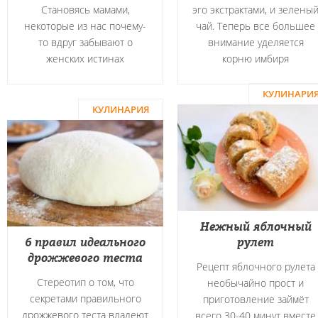
Становясь мамами,
эго экстрактами, и зелены
некоторые из нас почему-
чай. Теперь все большее
то вдруг забывают о
внимание уделяется
женских истинах
корню имбиря
КУЛИНАРИ
КУЛИНАРИЯ
Нежный яблочный
6 правил идеального
рулет
дрожжевого теста
Рецепт яблочного рулета
Стереотип о том, что
необычайно прост и
секретами правильного
приготовление займёт
дрожжевого теста владеют
всего 30-40 минут вместе