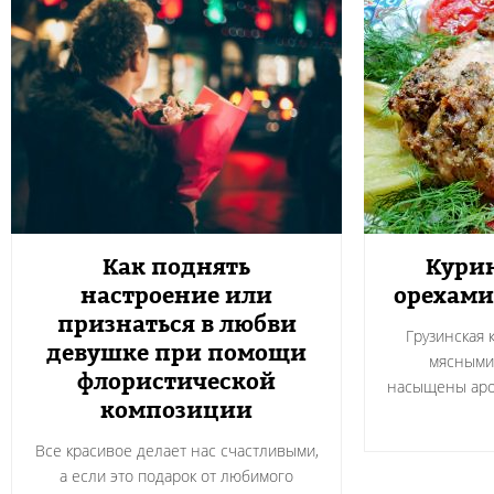
Как поднять
Курин
настроение или
орехами
признаться в любви
Грузинская 
девушке при помощи
мясными
флористической
насыщены аро
композиции
Все красивое делает нас счастливыми,
а если это подарок от любимого