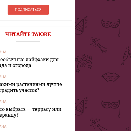
ЧИТАЙТЕ ТАКЖЕ
АЧА
еобычные лайфхаки для
ада и огорода
АЧА
акими растениями лучше
градить участок?
АЧА
то выбрать — террасу или
еранду?
АЧА