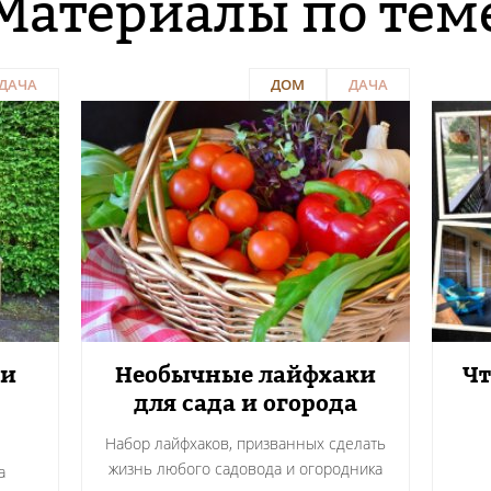
Материалы по тем
ДАЧА
ДОМ
ДАЧА
ми
Необычные лайфхаки
Чт
для сада и огорода
Набор лайфхаков, призванных сделать
жизнь любого садовода и огородника
а