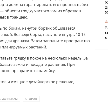
К
орта должна гарантировать его прочность без
д
— обнести грядку частоколом из обрезков
и
ных в траншею.
Д
В
ь по бокам, изнутри бортик обшивается
с
нкой. Возведя борта, насыпьте внутрь 10-15
о
ия для дренажа. Затем заполните пространство
я планируемых растений.
тавьте грядку в покое на несколько недель. За
обавьте земли и посадите растения. При
ожно превратить в скамейку.
тое и изящное дизайнерское решение,
Ы ДАЧНИКАМ
ОГОРОД