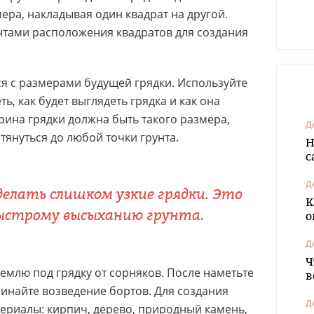
ера, накладывая один квадрат на другой.
нтами расположения квадратов для создания
я с размерами будущей грядки. Используйте
ь, как будет выглядеть грядка и как она
рина грядки должна быть такого размера,
Д
тянуться до любой точки грунта.
Н
с
Д
делать слишком узкие грядки. Это
К
ыстрому высыханию грунта.
о
Д
Ч
землю под грядку от сорняков. После наметьте
в
инайте возведение бортов. Для создания
Д
ериалы: кирпич, дерево, природный камень,