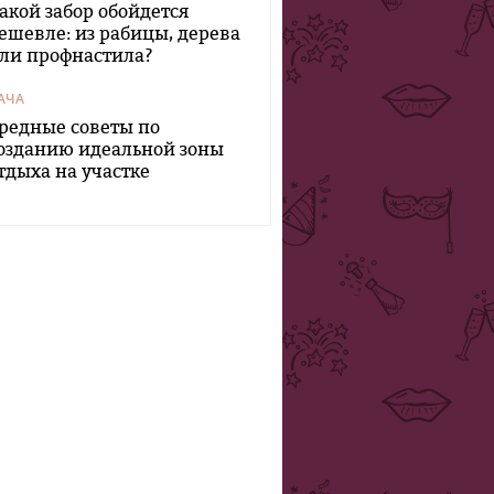
акой забор обойдется
ешевле: из рабицы, дерева
ли профнастила?
АЧА
редные советы по
озданию идеальной зоны
тдыха на участке