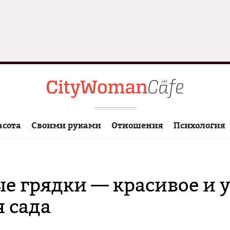
асота
Своими руками
Отношения
Психология
е грядки — красивое и 
 сада