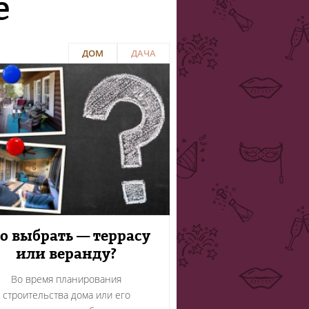
е
ДОМ
ДАЧА
о выбрать — террасу
или веранду?
Во время планирования
строительства дома или его