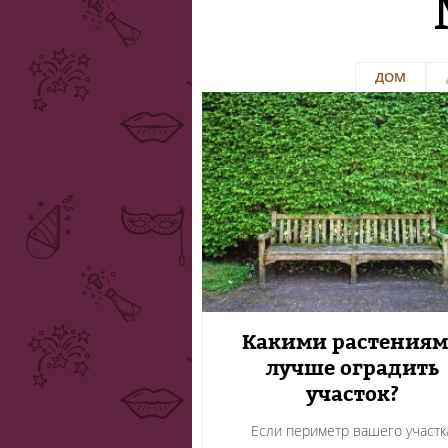
ДОМ
Какими растения
лучше оградить
участок?
Если периметр вашего участк