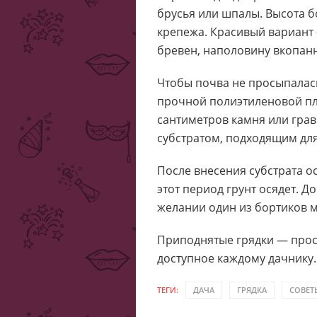
брусья или шпалы. Высота б
крепежа. Красивый вариант 
бревен, наполовину вкопан
Чтобы почва не просыпалас
прочной полиэтиленовой пле
сантиметров камня или грав
субстратом, подходящим дл
После внесения субстрата ос
этот период грунт осядет. Д
желании один из бортиков м
Приподнятые грядки — прос
доступное каждому дачнику.
ТЕГИ:
ДАЧА
ГРЯДКА
СОВЕТ