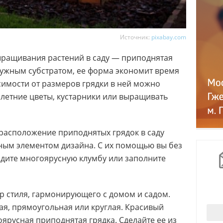
Источник:
pixabay.com
ыращивания растений в саду — приподнятая
 нужным субстратом, ее форма экономит время
симости от размеров грядки в ней можно
летние цветы, кустарники или выращивать
расположение приподнятых грядок в саду
рным элементом дизайна. С их помощью вы без
адите многоярусную клумбу или заполните
р стиля, гармонирующего с домом и садом.
ая, прямоугольная или круглая. Красивый
ярусная приподнятая грядка. Сделайте ее из