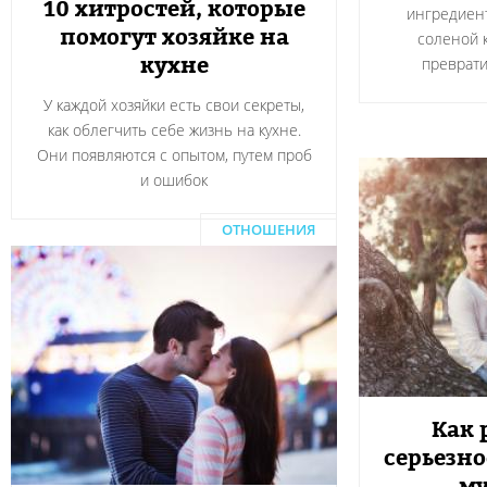
10 хитростей, которые
ингредиент
помогут хозяйке на
соленой 
кухне
преврати
У каждой хозяйки есть свои секреты,
как облегчить себе жизнь на кухне.
Они появляются с опытом, путем проб
и ошибок
ОТНОШЕНИЯ
Как 
серьезн
м