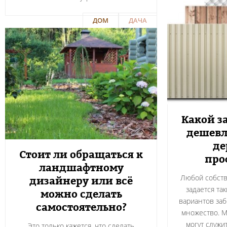
ДОМ
ДАЧА
Какой з
дешевл
де
Стоит ли обращаться к
про
ландшафтному
Любой собств
дизайнеру или всё
задается та
можно сделать
вариантов заб
самостоятельно?
множество. М
могут служит
Это только кажется, что сделать