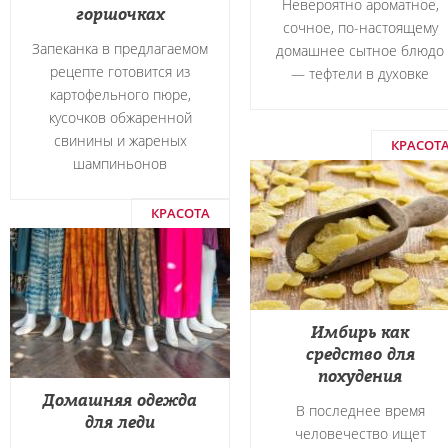
Невероятно ароматное,
горшочках
сочное, по-настоящему
Запеканка в предлагаемом
домашнее сытное блюдо
рецепте готовится из
― тефтели в духовке
картофельного пюре,
кусочков обжаренной
свинины и жареных
КРАСОТ
шампиньонов
КРАСОТА
Имбирь как
средство для
похудения
Домашняя одежда
В последнее время
для леди
человечество ищет