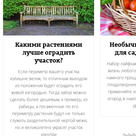
Какими растениями
Необыч
лучше оградить
для са
участок?
Набор лайфхак
жизнь любого
Если периметр вашего участка
намного проще
излишне велик, то отличным выходом
плодотворнее.
из положения будет оградить его
применяйте и 
живой изгородью. Тогда забор можно
огород в наи
сделать более дешевым, к примеру, из
у
рабицы, а посаженные по его
периметру растения будут не только
служить разделительной чертой межи,
но и великолепно украсят участок
изнутри