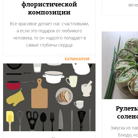
флористической
вече
композиции
Все красивое делает нас счастливыми,
а если это подарок от любимого
человека, то он надолго попадает в
самые глубины сердца
КУЛИНАРИЯ
Рулеты
солен
Закуска из л
блюдо, н