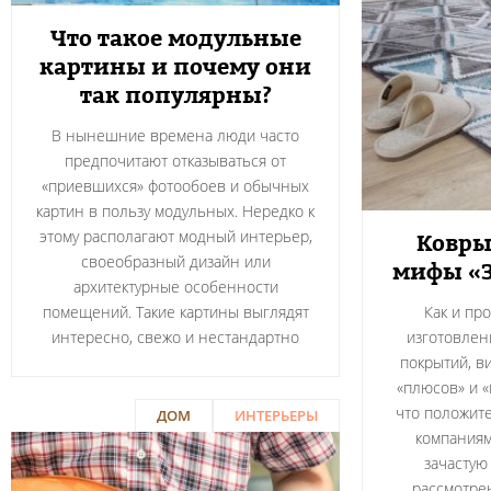
Что такое модульные
картины и почему они
так популярны?
В нынешние времена люди часто
предпочитают отказываться от
«приевшихся» фотообоев и обычных
картин в пользу модульных. Нередко к
этому располагают модный интерьер,
Ковры
своеобразный дизайн или
мифы «З
архитектурные особенности
помещений. Такие картины выглядят
Как и пр
интересно, свежо и нестандартно
изготовлен
покрытий, в
«плюсов» и «
что положит
ДОМ
ИНТЕРЬЕРЫ
компаниям
зачастую
рассмотре