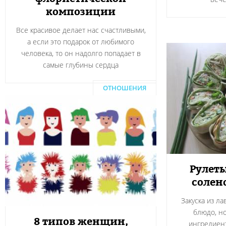
композиции
Все красивое делает нас счастливыми,
а если это подарок от любимого
человека, то он надолго попадает в
самые глубины сердца
ОТНОШЕНИЯ
Рулеты
солен
Закуска из л
блюдо, н
8 типов женщин,
ингредиент