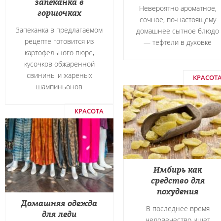
запеканка в
Невероятно ароматное,
горшочках
сочное, по-настоящему
Запеканка в предлагаемом
домашнее сытное блюдо
рецепте готовится из
― тефтели в духовке
картофельного пюре,
кусочков обжаренной
свинины и жареных
КРАСОТ
шампиньонов
КРАСОТА
Имбирь как
средство для
похудения
Домашняя одежда
В последнее время
для леди
человечество ищет