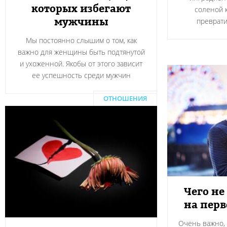
которых избегают
соленой 
мужчины
преврати
Мы постоянно слышим о том, как
важно для женщины быть подтянутой
и ухоженной. Якобы от этого зависит
ее успешность среди мужчин
ОТНОШЕНИЯ
Чего не
на пер
Очень важно, 