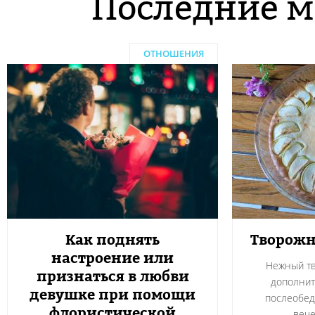
Последние м
ОТНОШЕНИЯ
Как поднять
Творожн
настроение или
Нежный тв
признаться в любви
дополнит
девушке при помощи
послеобед
флористической
вече