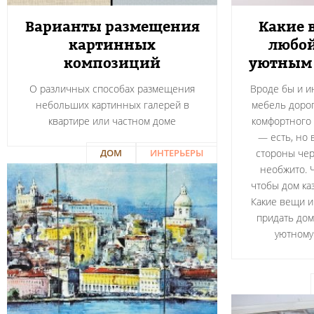
Варианты размещения
Какие 
картинных
любой
композиций
уютным 
О различных способах размещения
Вроде бы и и
небольших картинных галерей в
мебель дорог
квартире или частном доме
комфортного
— есть, но 
ДОМ
ИНТЕРЬЕРЫ
стороны чер
необжито. 
чтобы дом ка
Какие вещи и
придать дом
уютному