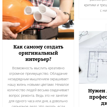
критики и тре
с н
Как самому создать
оригинальный
интерьер?
Возможность мыслить креативно
огромное преимущество. Обладание
незаурядным мышлением окрашивает
нашу жизнь новыми цветами. Немалое
Нужен 
количество людей весьма озадачивает
вопрос ремонта. Ведь это не занятие
профе
для одного часа или дня, а довольно
д
серьезное дело. Что делать, если