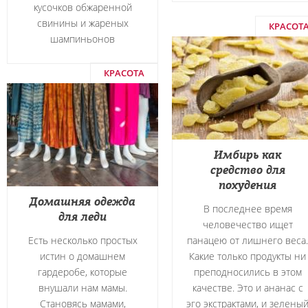
кусочков обжаренной
свинины и жареных
КРАСОТ
шампиньонов
КРАСОТА
Имбирь как
средство для
похудения
Домашняя одежда
В последнее время
для леди
человечество ищет
Есть несколько простых
панацею от лишнего веса.
истин о домашнем
Какие только продукты ни
гардеробе, которые
преподносились в этом
внушали нам мамы.
качестве. Это и ананас с
Становясь мамами,
эго экстрактами, и зелены