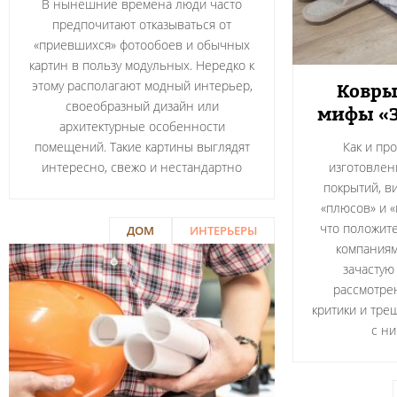
В нынешние времена люди часто
предпочитают отказываться от
«приевшихся» фотообоев и обычных
картин в пользу модульных. Нередко к
этому располагают модный интерьер,
Ковры
своеобразный дизайн или
мифы «З
архитектурные особенности
помещений. Такие картины выглядят
Как и пр
интересно, свежо и нестандартно
изготовлен
покрытий, в
«плюсов» и «
что положит
ДОМ
ИНТЕРЬЕРЫ
компаниям
зачастую
рассмотре
критики и тре
с н