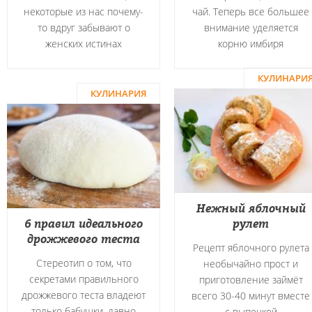
некоторые из нас почему-
чай. Теперь все большее
то вдруг забывают о
внимание уделяется
женских истинах
корню имбиря
КУЛИНАРИ
КУЛИНАРИЯ
Нежный яблочный
6 правил идеального
рулет
дрожжевого теста
Рецепт яблочного рулета
Стереотип о том, что
необычайно прост и
секретами правильного
приготовление займёт
дрожжевого теста владеют
всего 30-40 минут вместе
только бабушки, давно
с выпечкой