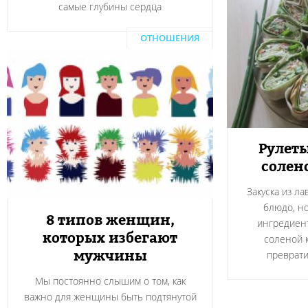
самые глубины сердца
ОТНОШЕНИЯ
Рулеты
солен
Закуска из л
блюдо, н
8 типов женщин,
ингредиент
которых избегают
соленой 
мужчины
преврати
Мы постоянно слышим о том, как
важно для женщины быть подтянутой