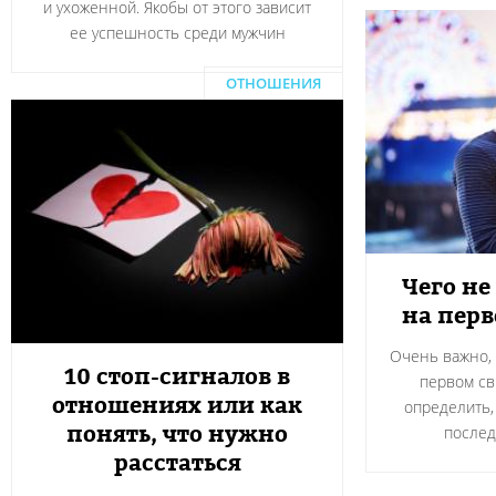
и ухоженной. Якобы от этого зависит
ее успешность среди мужчин
ОТНОШЕНИЯ
Чего не
на пер
Очень важно, 
10 стоп-сигналов в
первом св
отношениях или как
определить,
понять, что нужно
после
расстаться