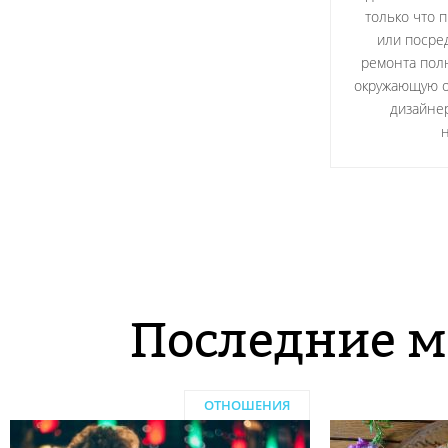
только что 
или посре
ремонта пол
окружающую об
дизайнер
Последние м
ОТНОШЕНИЯ