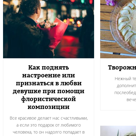
Как поднять
Творожн
настроение или
Нежный тв
признаться в любви
дополнит
девушке при помощи
послеобед
флористической
вече
композиции
Все красивое делает нас счастливыми,
а если это подарок от любимого
человека, то он надолго попадает в