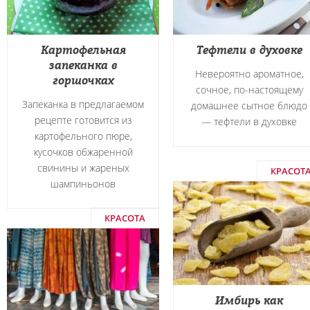
Картофельная
Тефтели в духовке
запеканка в
Невероятно ароматное,
горшочках
сочное, по-настоящему
Запеканка в предлагаемом
домашнее сытное блюдо
рецепте готовится из
― тефтели в духовке
картофельного пюре,
кусочков обжаренной
свинины и жареных
КРАСОТ
шампиньонов
КРАСОТА
Имбирь как