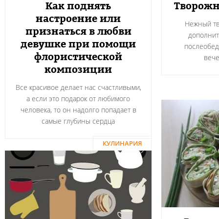
Как поднять
Творожн
настроение или
Нежный тв
признаться в любви
дополнит
девушке при помощи
послеобед
флористической
вече
композиции
Все красивое делает нас счастливыми,
а если это подарок от любимого
человека, то он надолго попадает в
самые глубины сердца
КУЛИНАРИЯ