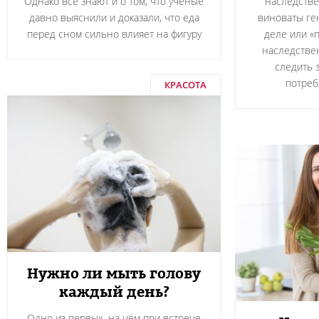
Однако все знают и о том, что ученые
наследстве
давно выяснили и доказали, что еда
виноваты ген
перед сном сильно влияет на фигуру
деле или «
наследстве
следить 
потреб
КРАСОТА
Нужно ли мыть голову
каждый день?
Одно из первых, на чём при встрече