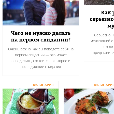
Как 
серьезн
м
Чего не нужно делать
Серьезно н
на первом свидании?
мечтающий о 
это ли
Очень важно, как вы поведете себя на
представите
первом свидании — это может
определить, состоится ли второе и
последующие свидания
КУЛИНАРИЯ
КУЛИНАРИ