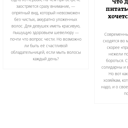
Что д
заостряется сразу внимание, —
питать
опрятный вид, который невозможен
хочетс
без чистых, аккуратно уложенных
волос. Для девушек иметь красивую,
пышущую здоровьем шевелюру —
Современны
почти что вопрос чести. Но возможно
сходятся во 
ли быть её счастливой
скорее «пр
обладательницей, если мыть волосы
нежели по
каждый день?
бороться. 
солидарны и 
Но вот ка
хозяйкам, ко
надо, и о сво
по