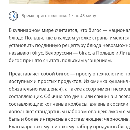
Время приготовления: 1 час 45 минут
В кулинарном мире считается, что бигос — национа
блюдо Польши, где в каждом уголке страны имеются 
установить подлинную рецептуру блюда невозможно.
называют бігус, Белоруссии — бігас, а Польше и Литв
бигос принято считать польским угощением.
Представляет собой бигос — простую технологию п
доступных и простых продуктов. Изюминка кушанья 
обязательно квашеная), а также ассортимент нескол
составляющих. Обычно это дичь или свинина и все
составляющие: копченые колбасы, вяленые сосиски 
дополняют стандартным набором овощей: луком с м
быть и более интересные составляющие: чернослив
Благодаря такому широкому набору продуктов блюд