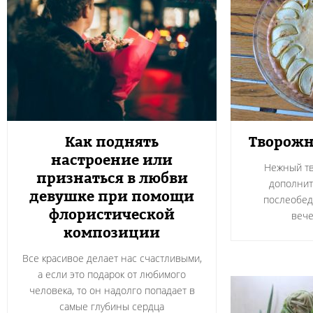
Как поднять
Творожн
настроение или
Нежный тв
признаться в любви
дополнит
девушке при помощи
послеобед
флористической
вече
композиции
Все красивое делает нас счастливыми,
а если это подарок от любимого
человека, то он надолго попадает в
самые глубины сердца