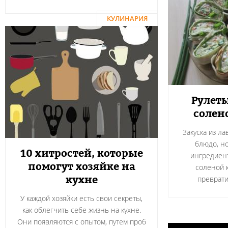
КУЛИНАРИЯ
Рулеты
солен
Закуска из л
блюдо, н
10 хитростей, которые
ингредиент
помогут хозяйке на
соленой 
кухне
преврати
У каждой хозяйки есть свои секреты,
как облегчить себе жизнь на кухне.
Они появляются с опытом, путем проб