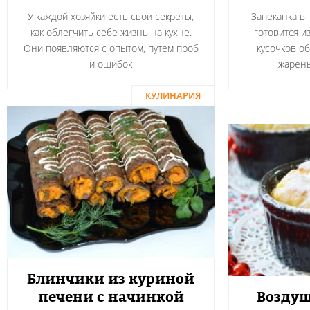
У каждой хозяйки есть свои секреты,
Запеканка в
как облегчить себе жизнь на кухне.
готовится и
Они появляются с опытом, путем проб
кусочков о
и ошибок
жарен
КУЛИНАРИЯ
Блинчики из куриной
печени с начинкой
Воздуш