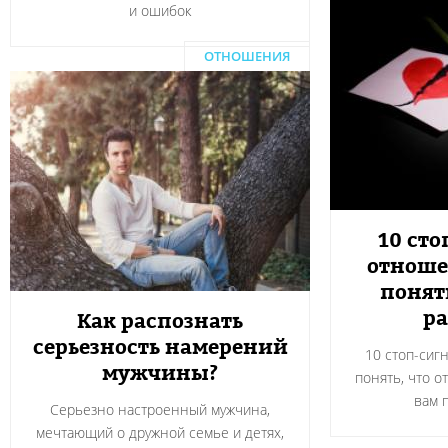
и ошибок
ОТНОШЕНИЯ
10 сто
отноше
понят
ра
Как распознать
серьезность намерений
10 стоп-сиг
мужчины?
понять, что о
вам 
Серьезно настроенный мужчина,
мечтающий о дружной семье и детях,