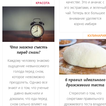
качестве. Это и ананас с
КРАСОТА
эго экстрактами, и зелены
чай. Теперь все большее
внимание уделяется
корню имбиря
КУЛИНАРИ
Что можно съесть
перед сном?
Каждому человеку знакомо
ощущение невыносимого
голода перед сном,
которое невозможно
6 правил идеального
преодолеть. Однако все
дрожжевого теста
знают и о том, что ученые
давно выяснили и
Стереотип о том, что
доказали, что еда перед
секретами правильного
сном сильно влияет на
дрожжевого теста владею