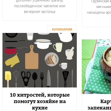
дополнит утреннюю трапезу,
Грузинская 
послеобеденное чаепитие или
мясными
вечернее застолье
насыщены аро
КУЛИНАРИЯ
10 хитростей, которые
помогут хозяйке на
Кар
кухне
запекан