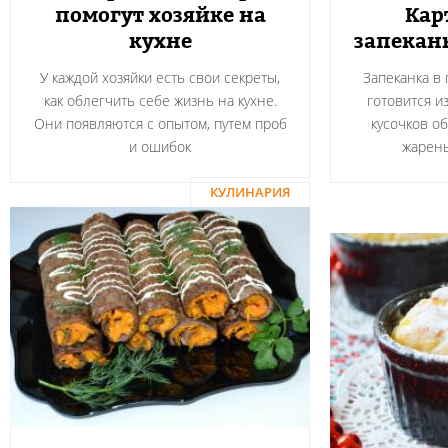
помогут хозяйке на
Кар
кухне
запекан
У каждой хозяйки есть свои секреты,
Запеканка в
как облегчить себе жизнь на кухне.
готовится и
Они появляются с опытом, путем проб
кусочков о
и ошибок
жарен
КУЛИНАРИЯ