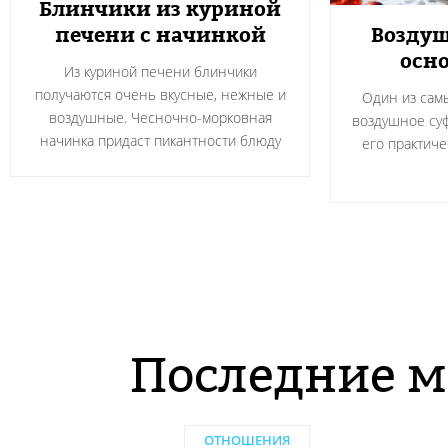
Блинчики из куриной
печени с начинкой
Воздуш
осно
Из куриной печени блинчики
получаются очень вкусные, нежные и
Один из сам
воздушные. Чесночно-морковная
воздушное суф
начинка придаст пикантности блюду
его практичес
Последние м
ОТНОШЕНИЯ