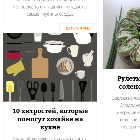
человека, то он надолго попадает в
самые глубины сердца
КУЛИНАРИЯ
Рулеты
солен
Закуска из л
блюдо, н
10 хитростей, которые
ингредиент
помогут хозяйке на
соленой 
кухне
преврати
У каждой хозяйки есть свои секреты,