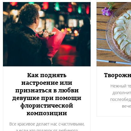
Как поднять
Творожн
настроение или
Нежный тв
признаться в любви
дополнит
девушке при помощи
послеобед
флористической
вече
композиции
Все красивое делает нас счастливыми,
а если это подарок от любимого