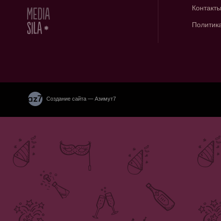
Контакт
Политик
Создание сайта — Азимут7