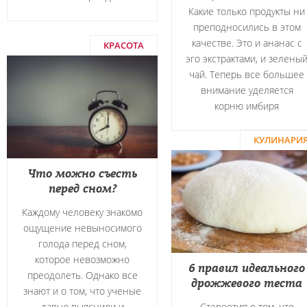
Какие только продукты ни
преподносились в этом
качестве. Это и ананас с
КРАСОТА
эго экстрактами, и зелены
чай. Теперь все большее
внимание уделяется
корню имбиря
КУЛИНАРИ
Что можно съесть
перед сном?
Каждому человеку знакомо
ощущение невыносимого
голода перед сном,
которое невозможно
6 правил идеального
преодолеть. Однако все
дрожжевого теста
знают и о том, что ученые
давно выяснили и
Стереотип о том, что