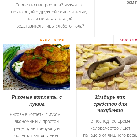
вам 
Серьезно настроенный мужчина,
мечтающий о дружной семье и детях,
это ли не мечта каждой
представительницы слабого пола?
КУЛИНАРИЯ
КРАСОТ
Рисовые котлеты с
Имбирь как
луком
средство для
похудения
Рисовые котлеты с луком –
В последнее время
экономный и простой
человечество ищет
рецепт, не требующий
панацею от лишнего веса.
больших затрат денег