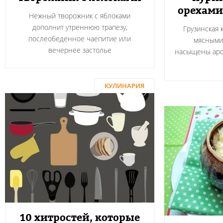
орехами
Нежный творожник с яблоками
дополнит утреннюю трапезу,
Грузинская 
послеобеденное чаепитие или
мясными
вечернее застолье
насыщены аро
КУЛИНАРИЯ
10 хитростей, которые