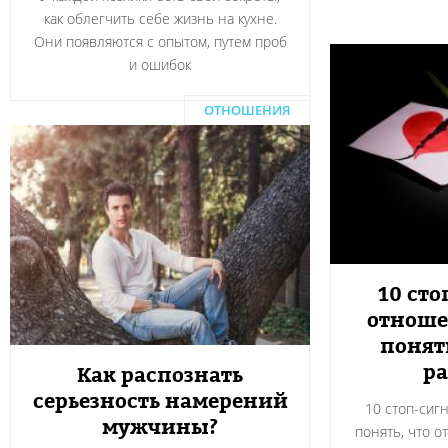
как облегчить себе жизнь на кухне.
Они появляются с опытом, путем проб
и ошибок
ОТНОШЕНИЯ
10 сто
отноше
понят
ра
Как распознать
серьезность намерений
10 стоп-сиг
мужчины?
понять, что о