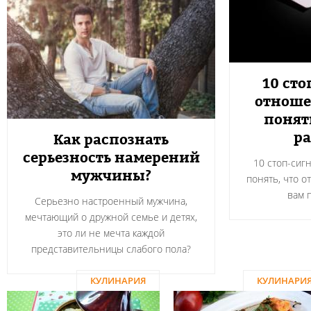
10 сто
отноше
понят
ра
Как распознать
серьезность намерений
10 стоп-сиг
мужчины?
понять, что о
вам 
Серьезно настроенный мужчина,
мечтающий о дружной семье и детях,
это ли не мечта каждой
представительницы слабого пола?
КУЛИНАРИЯ
КУЛИНАРИ