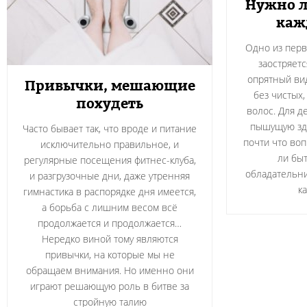
Нужно л
каж
Одно из перв
заостряет
опрятный ви
Привычки, мешающие
без чистых
похудеть
волос. Для д
пышущую зд
Часто бывает так, что вроде и питание
почти что воп
исключительно правильное, и
ли быт
регулярные посещения фитнес-клуба,
обладательни
и разгрузочные дни, даже утренняя
к
гимнастика в распорядке дня имеется,
а борьба с лишним весом всё
продолжается и продолжается…
Нередко виной тому являются
привычки, на которые мы не
обращаем внимания. Но именно они
играют решающую роль в битве за
стройную талию