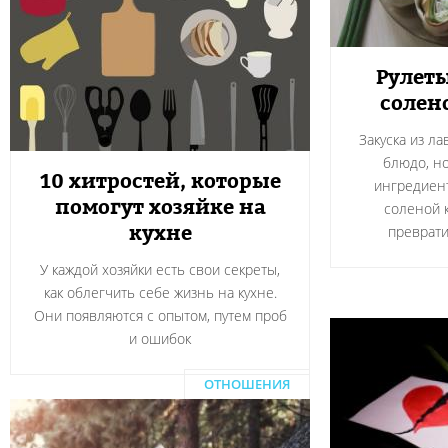
Рулеты
солен
Закуска из л
блюдо, н
10 хитростей, которые
ингредиент
помогут хозяйке на
соленой 
кухне
преврати
У каждой хозяйки есть свои секреты,
как облегчить себе жизнь на кухне.
Они появляются с опытом, путем проб
и ошибок
ОТНОШЕНИЯ