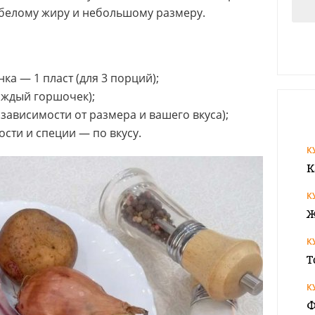
 белому жиру и небольшому размеру.
а — 1 пласт (для 3 порций);
каждый горшочек);
 зависимости от размера и вашего вкуса);
ости и специи — по вкусу.
К
К
К
Ж
К
Т
К
Ф