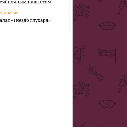
ечёночным паштетом
УЛИНАРИЯ
алат «Гнездо глухаря»