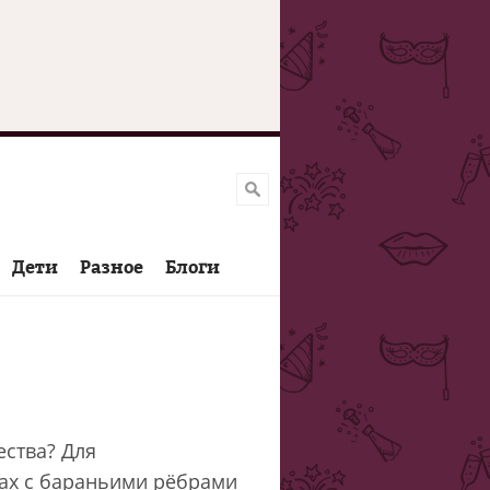
Дети
Разное
Блоги
ества? Для
ах с бараньими рёбрами