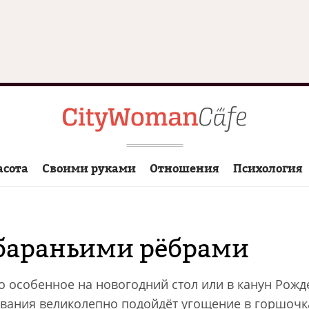
асота
Своими руками
Отношения
Психология
 бараньими рёбрами
о особенное на новогодний стол или в канун Рожд
ания великолепно подойдёт угощение в горшочк