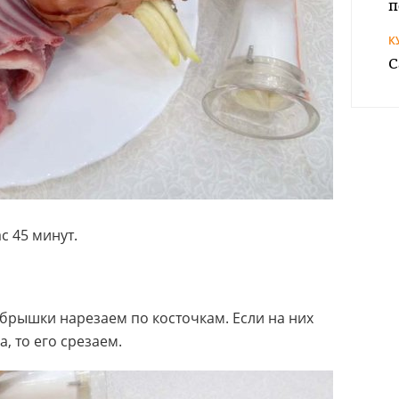
п
К
С
с 45 минут.
рышки нарезаем по косточкам. Если на них
, то его срезаем.