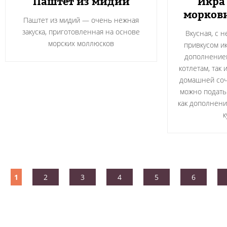
Паштет из мидий
Икра
моркови
Паштет из мидий — очень нежная
закуска, приготовленная на основе
Вкусная, с 
морских моллюсков
привкусом и
дополнением
котлетам, так
домашней соч
можно подать 
как дополнени
к
1
2
3
4
5
6