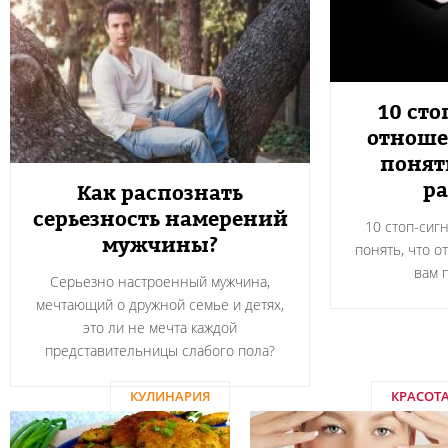
10 сто
отноше
понят
ра
Как распознать
серьезность намерений
10 стоп-сиг
мужчины?
понять, что о
вам 
Серьезно настроенный мужчина,
мечтающий о дружной семье и детях,
это ли не мечта каждой
представительницы слабого пола?
КУЛИНАРИЯ
КРАСОТ