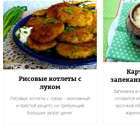
Кар
Рисовые котлеты с
запекан
луком
Запеканка в
Рисовые котлеты с луком – экономный
готовится и
и простой рецепт, не требующий
кусочков о
больших затрат денег
жарен