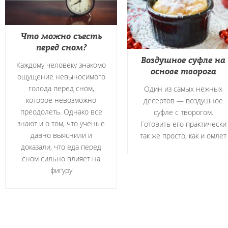
Что можно съесть
перед сном?
Воздушное суфле на
Каждому человеку знакомо
основе творога
ощущение невыносимого
голода перед сном,
Один из самых нежных
которое невозможно
десертов — воздушное
преодолеть. Однако все
суфле с творогом.
знают и о том, что ученые
Готовить его практически
давно выяснили и
так же просто, как и омлет
доказали, что еда перед
сном сильно влияет на
фигуру