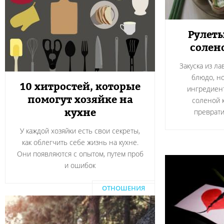
Рулеты
солен
Закуска из л
блюдо, н
10 хитростей, которые
ингредиент
помогут хозяйке на
соленой 
кухне
преврати
У каждой хозяйки есть свои секреты,
как облегчить себе жизнь на кухне.
Они появляются с опытом, путем проб
и ошибок
ОТНОШЕНИЯ