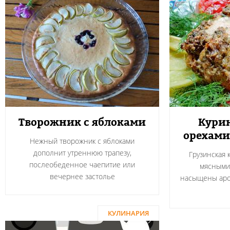
Творожник с яблоками
Курин
орехами
Нежный творожник с яблоками
дополнит утреннюю трапезу,
Грузинская 
послеобеденное чаепитие или
мясными
вечернее застолье
насыщены аро
КУЛИНАРИЯ