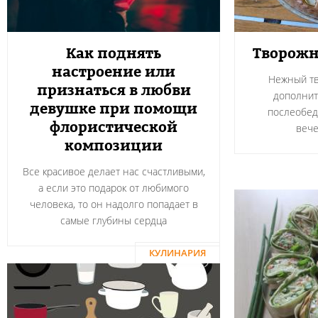
Как поднять
Творожн
настроение или
Нежный тв
признаться в любви
дополнит
девушке при помощи
послеобед
флористической
вече
композиции
Все красивое делает нас счастливыми,
а если это подарок от любимого
человека, то он надолго попадает в
самые глубины сердца
КУЛИНАРИЯ