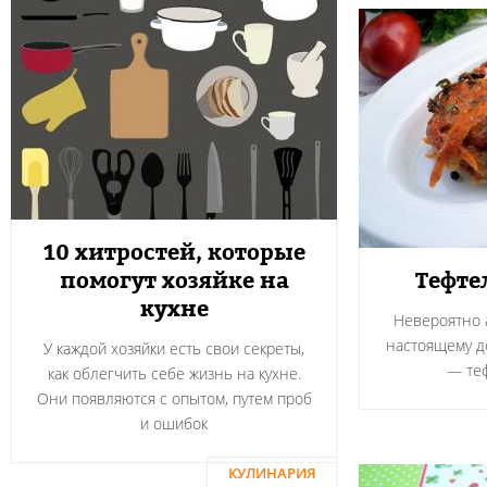
10 хитростей, которые
помогут хозяйке на
Тефте
кухне
Невероятно а
настоящему 
У каждой хозяйки есть свои секреты,
― теф
как облегчить себе жизнь на кухне.
Они появляются с опытом, путем проб
и ошибок
КУЛИНАРИЯ