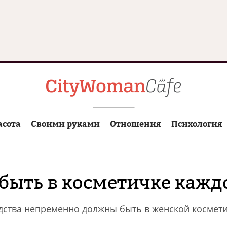
асота
Своими руками
Отношения
Психология
быть в косметичке каж
дства непременно должны быть в женской космет