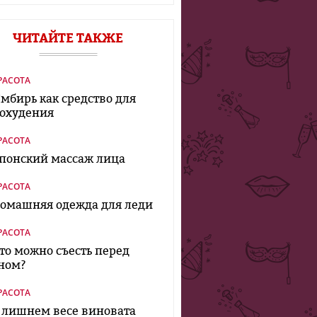
ЧИТАЙТЕ ТАКЖЕ
РАСОТА
мбирь как средство для
охудения
РАСОТА
понский массаж лица
РАСОТА
омашняя одежда для леди
РАСОТА
то можно съесть перед
ном?
РАСОТА
 лишнем весе виновата