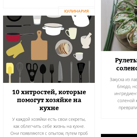
КУЛИНАРИЯ
Рулеты
солен
Закуска из л
блюдо, н
10 хитростей, которые
ингредиент
помогут хозяйке на
соленой 
кухне
преврати
У каждой хозяйки есть свои секреты,
как облегчить себе жизнь на кухне.
Они появляются с опытом, путем проб