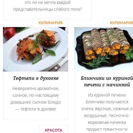
это ли не мечта каждой
представительницы слабого пола?
КУЛИНАРИЯ
КУЛИНАРИ
Тефтели в духовке
Блинчики из куриной
печени с начинкой
Невероятно ароматное,
Из куриной печени
сочное, по-настоящему
блинчики получаются
домашнее сытное блюдо
очень вкусные, нежные и
― тефтели в духовке
воздушные. Чесночно-
морковная начинка
придаст пикантности
КРАСОТА