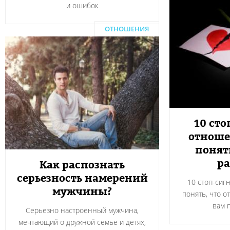
и ошибок
ОТНОШЕНИЯ
10 сто
отноше
понят
ра
Как распознать
серьезность намерений
10 стоп-сиг
мужчины?
понять, что о
вам 
Серьезно настроенный мужчина,
мечтающий о дружной семье и детях,