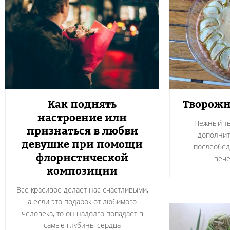
Как поднять
Творожн
настроение или
Нежный тв
признаться в любви
дополнит
девушке при помощи
послеобед
флористической
вече
композиции
Все красивое делает нас счастливыми,
а если это подарок от любимого
человека, то он надолго попадает в
самые глубины сердца