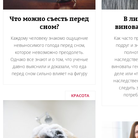
Что можно съесть перед
В л
сном?
винова
Каждому человеку знакомо ощущение
Как часто 
невыносимого голода перед сном,
подруг и з
которое невозможно преодолеть.
полнот
Однако все знают и о том, что ученые
наследстве
давно выяснили и доказали, что еда
виноваты ген
перед сном сильно влияет на фигуру
деле или «
наследстве
следить 
потреб
КРАСОТА