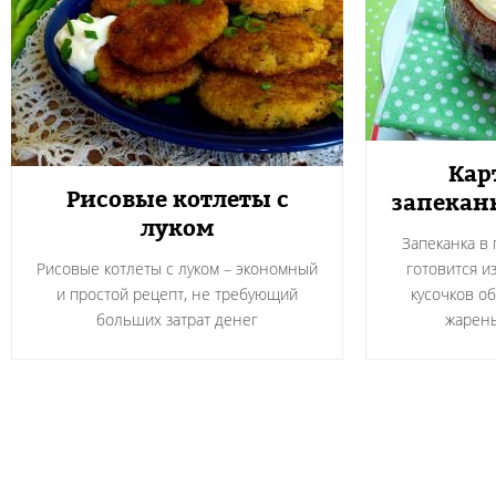
Кар
Рисовые котлеты с
запекан
луком
Запеканка в
Рисовые котлеты с луком – экономный
готовится и
и простой рецепт, не требующий
кусочков о
больших затрат денег
жарен