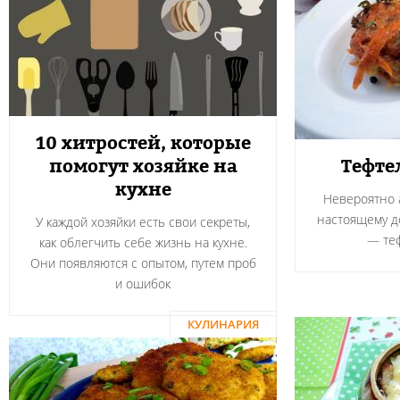
10 хитростей, которые
помогут хозяйке на
Тефте
кухне
Невероятно а
настоящему 
У каждой хозяйки есть свои секреты,
― теф
как облегчить себе жизнь на кухне.
Они появляются с опытом, путем проб
и ошибок
КУЛИНАРИЯ