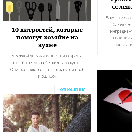
солен
Закуска из л
блюдо, н
10 хитростей, которые
ингредиент
помогут хозяйке на
соленой 
кухне
преврати
У каждой хозяйки есть свои секреты,
как облегчить себе жизнь на кухне.
Они появляются с опытом, путем проб
и ошибок
ОТНОШЕНИЯ