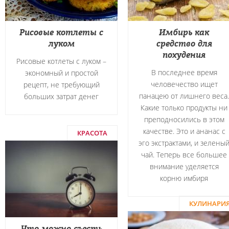
Рисовые котлеты с
Имбирь как
луком
средство для
похудения
Рисовые котлеты с луком –
В последнее время
экономный и простой
человечество ищет
рецепт, не требующий
панацею от лишнего веса.
больших затрат денег
Какие только продукты ни
преподносились в этом
качестве. Это и ананас с
КРАСОТА
эго экстрактами, и зелены
чай. Теперь все большее
внимание уделяется
корню имбиря
КУЛИНАРИ
Что можно съесть