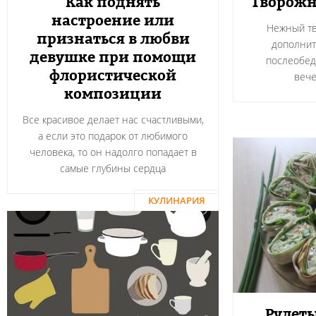
Как поднять
Творожн
настроение или
Нежный тв
признаться в любви
дополнит
девушке при помощи
послеобед
флористической
вече
композиции
Все красивое делает нас счастливыми,
а если это подарок от любимого
человека, то он надолго попадает в
самые глубины сердца
КУЛИНАРИЯ
Рулеты