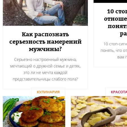
10 сто
отноше
понят
ра
Как распознать
серьезность намерений
10 стоп-сиг
мужчины?
понять, что о
вам 
Серьезно настроенный мужчина,
мечтающий о дружной семье и детях,
это ли не мечта каждой
представительницы слабого пола?
КУЛИНАРИЯ
КРАСОТ