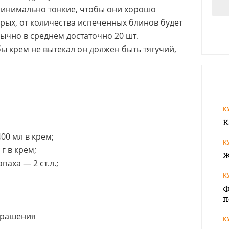
минимально тонкие, чтобы они хорошо
рых, от количества испеченных блинов будет
бычно в среднем достаточно 20 шт.
бы крем не вытекал он должен быть тягучий,
К
К
400 мл в крем;
К
 г в крем;
Ж
паха — 2 ст.л.;
К
Ф
п
крашения
К