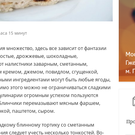
аса 15 минут
ия множество, здесь все зависит от фантазии
простые, дрожжевые, шоколадные,
т налистники заварным, сметанным,
 кремом, джемом, повидлом, сгущенкой,
нными ингредиентами могут быть любые ягоды,
мимо этого можно не ограничиваться сладкими
кулинарии огромным успехом пользуются
 Блинчики перемазывают мясным фаршем,
кой, паштетом, сыром.
Про
адкому блинному тортику со сметанным
ия следует учесть несколько тонкостей. Во-