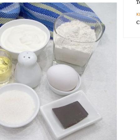
Т
К
С