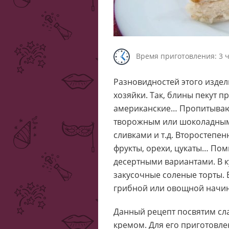
Время приготовления: 3 ч
Разновидностей этого издел
хозяйки. Так, блины пекут 
американские… Пропитываю
творожным или шоколадным
сливками и т.д. Второстепе
фрукты, орехи, цукаты… По
десертными вариантами. В 
закусочные соленые торты.
грибной или овощной начин
Данный рецепт посвятим сл
кремом. Для его приготовлен