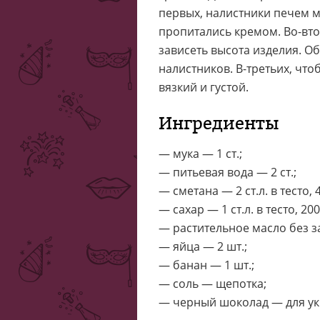
первых, налистники печем 
пропитались кремом. Во-вто
зависеть высота изделия. О
налистников. В-третьих, что
вязкий и густой.
Ингредиенты
— мука — 1 ст.;
— питьевая вода — 2 ст.;
— сметана — 2 ст.л. в тесто, 
— сахар — 1 ст.л. в тесто, 200
— растительное масло без за
— яйца — 2 шт.;
— банан — 1 шт.;
— соль — щепотка;
— черный шоколад — для у