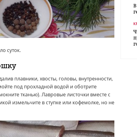
В
г
К
Ч
п
г
о суток.
юшку
далив плавники, хвосты, головы, внутренности,
мойте под прохладной водой и оботрите
мокните тканью). Лавровые листочки вместе с
кой измельчите в ступке или кофемолке, но не