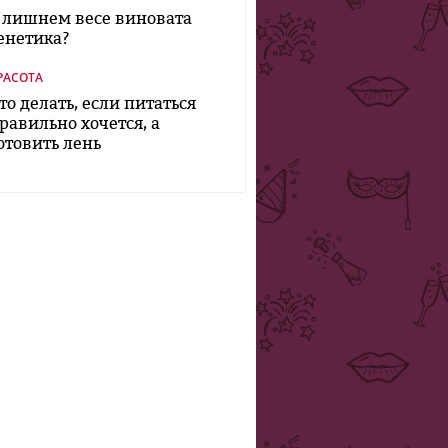
 лишнем весе виновата
енетика?
РАСОТА
то делать, если питаться
равильно хочется, а
отовить лень