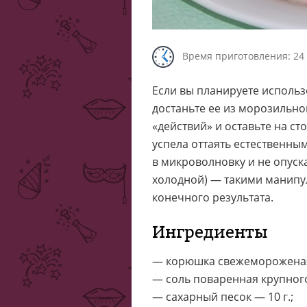
Время приготовления: 24
Если вы планируете исполь
достаньте ее из морозильно
«действий» и оставьте на с
успела оттаять естественным
в микроволновку и не опуск
холодной) — такими манипу
конечного результата.
Ингредиенты
— корюшка свежемороженая 
— соль поваренная крупного
— сахарный песок — 10 г.;