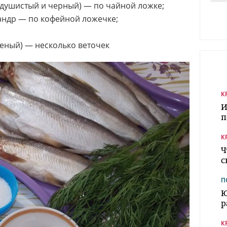
(душистый и черный) — по чайной ложке;
андр — по кофейной ложечке;
еный) — несколько веточек
К
И
п
К
Ч
с
П
Ю
р
К