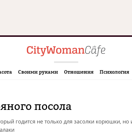
асота
Своими руками
Отношения
Психология
яного посола
торый годится не только для засолки корюшки, но
алаки