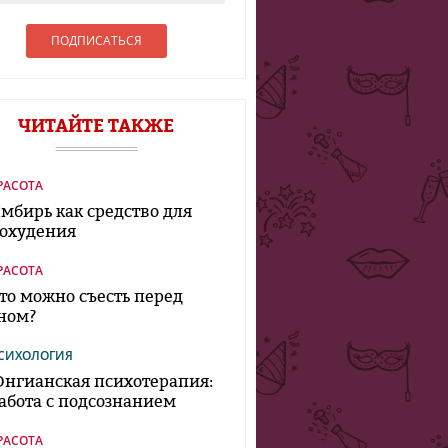
ЧИТАЙТЕ ТАКЖЕ
РАСОТА
мбирь как средство для
охудения
РАСОТА
то можно съесть перед
ном?
СИХОЛОГИЯ
нгианская психотерапия:
абота с подсознанием
РАСОТА