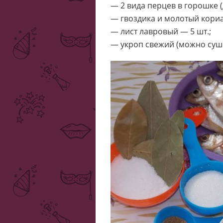
— 2 вида перцев в горошке 
— гвоздика и молотый кори
— лист лавровый — 5 шт.;
— укроп свежий (можно суш