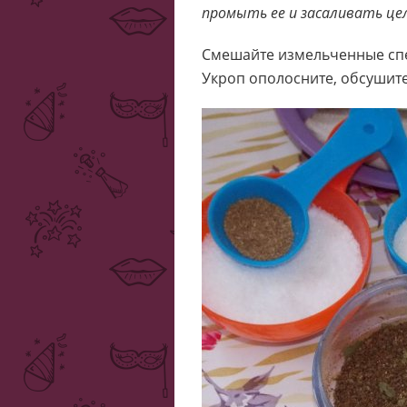
промыть ее и засаливать це
Смешайте измельченные спе
Укроп ополосните, обсушит