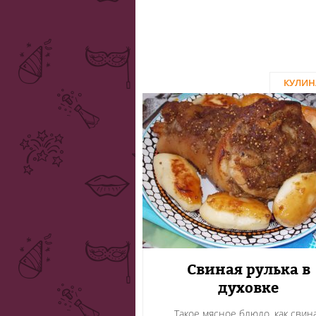
КУЛИН
Свиная рулька в
духовке
Такое мясное блюдо, как свин