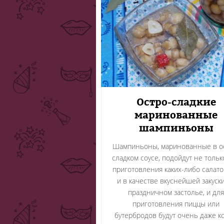
Остро-сладкие
маринованные
шампиньоны
Шампиньоны, маринованные в о
сладком соусе, подойдут не тольк
приготовления каких-либо салато
и в качестве вкуснейшей закуск
праздничном застолье, и для
приготовления пиццы или
бутербродов будут очень даже кс