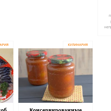
п
неп
АРИЯ
КУЛИНАРИЯ
соб
Консервированные