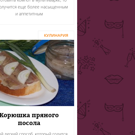
олучится еще более насыщенным
и аппетитным
КУЛИНАРИЯ
Корюшка пряного
посола
й легкий способ, который годится