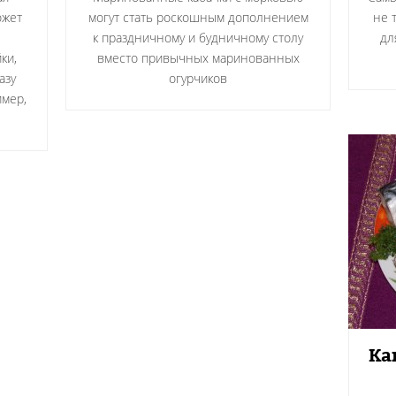
ожет
могут стать роскошным дополнением
не 
к праздничному и будничному столу
дл
ки,
вместо привычных маринованных
азу
огурчиков
имер,
Ка