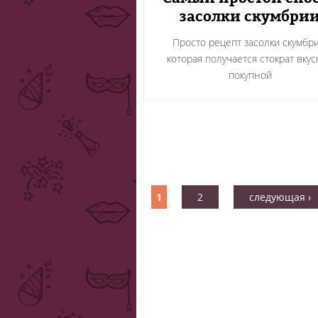
засолки скумбри
Просто рецепт засолки скумбри
которая получается стократ вку
покупной
1
2
следующая ›