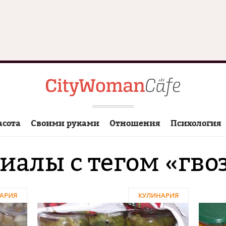
асота
Своими руками
Отношения
Психология
иалы с тегом «гво
АРИЯ
КУЛИНАРИЯ