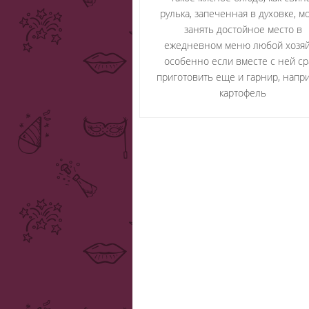
рулька, запеченная в духовке, м
занять достойное место в
ежедневном меню любой хозяй
особенно если вместе с ней ср
приготовить еще и гарнир, напр
картофель