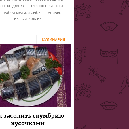
только для засолки корюшки, но и
я любой мелкой рыбы — мойвы,
кильки, салаки
КУЛИНАРИЯ
к засолить скумбрию
кусочками