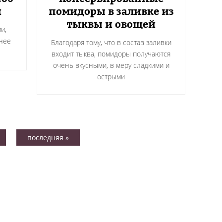
и
помидоры в заливке из
тыквы и овощей
и,
снее
Благодаря тому, что в состав заливки
входит тыква, помидоры получаются
очень вкусными, в меру сладкими и
острыми
последняя »