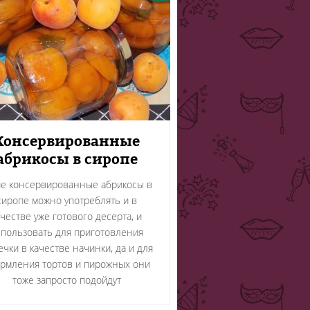
Консервированные
абрикосы в сиропе
ие консервированные абрикосы в
сиропе можно употреблять и в
ачестве уже готового десерта, и
спользовать для приготовления
чки в качестве начинки, да и для
рмления тортов и пирожных они
тоже запросто подойдут