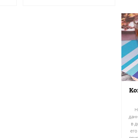
Ко
Н
данн
в д
его
приг