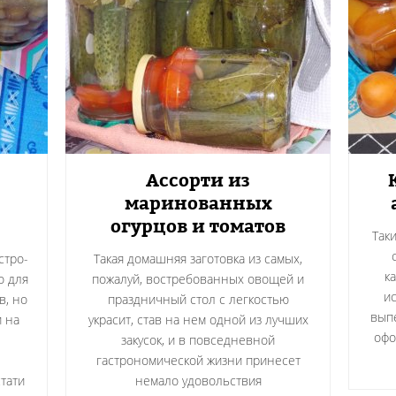
Ассорти из
маринованных
огурцов и томатов
Так
стро-
Такая домашняя заготовка из самых,
к
о для
пожалуй, востребованных овощей и
и
в, но
праздничный стол с легкостью
выпе
и на
украсит, став на нем одной из лучших
офо
закусок, и в повседневной
гастрономической жизни принесет
тати
немало удовольствия