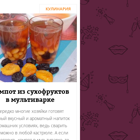
КУЛИНАРИЯ
мпот из сухофруктов
в мультиварке
ередко многие хозяйки готовят
ый вкусный и ароматный напиток
омашних условиях, ведь сварить
 можно в любой кастрюле. А если
отовить компот в мультиварке, то