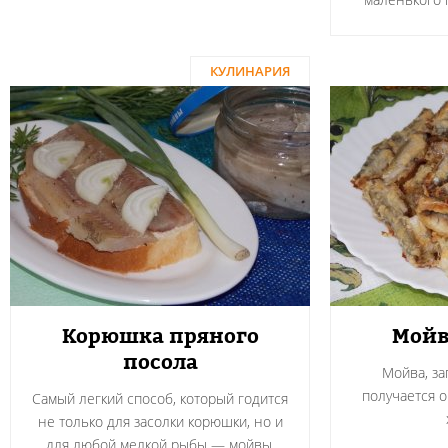
КУЛИНАРИЯ
Корюшка пряного
Мойв
посола
Мойва, за
получается о
Самый легкий способ, который годится
не только для засолки корюшки, но и
для любой мелкой рыбы — мойвы,