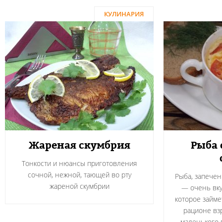
КУЛИНАРИЯ
Жареная скумбрия
Рыба 
Тонкости и нюансы приготовления
сочной, нежной, тающей во рту
Рыба, запечен
жареной скумбрии
— очень вку
которое займе
рационе взр
маленького 