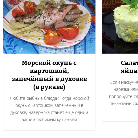
Морской окунь с
Салат
картошкой,
яйца
запечённый в духовке
Если наскучи
(в рукаве)
нарезка или
попробуйте сд
Любите рыбные блюда? Тогда морской
пикантный сал
окунь с картошкой, запечённый в
духовке, наверняка станет ещё одним
вашим любимым кушаньем