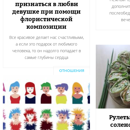
признаться в любви
дополнит
девушке при помощи
послеобед
флористической
вече
композиции
Все красивое делает нас счастливыми,
а если это подарок от любимого
человека, то он надолго попадает в
самые глубины сердца
ОТНОШЕНИЯ
Рулеты
солен