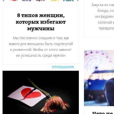
Закуска из л
блюдо, н
8 типов женщин,
ингредиент
которых избегают
соленой 
мужчины
преврати
Мы постоянно слышим о том, как
важно для женщины быть подтянутой
и ухоженной. Якобы от этого зависит
ее успешность среди мужчин
ОТНОШЕНИЯ
Чего не