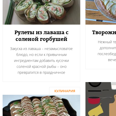
Рулеты из лаваша с
Творожн
соленой горбушей
Нежный тв
дополнит
Закуска из лаваша – незамысловатое
послеобед
блюдо, но если к привычным
вече
ингредиентам добавить кусочки
соленой красной рыбы – оно
превратится в праздничное
КУЛИНАРИЯ