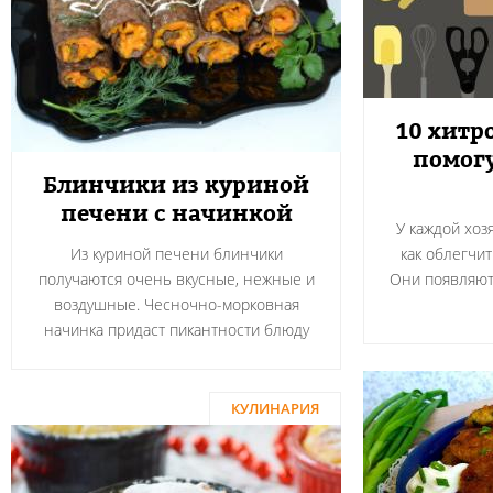
10 хитр
помогу
Блинчики из куриной
печени с начинкой
У каждой хоз
Из куриной печени блинчики
как облегчит
получаются очень вкусные, нежные и
Они появляютс
воздушные. Чесночно-морковная
начинка придаст пикантности блюду
КУЛИНАРИЯ