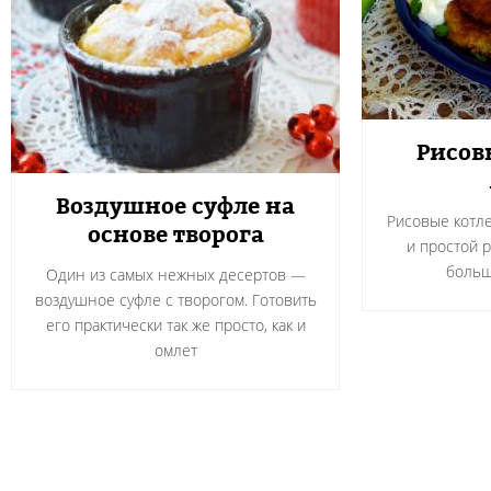
Рисов
Воздушное суфле на
Рисовые котле
основе творога
и простой 
больш
Один из самых нежных десертов —
воздушное суфле с творогом. Готовить
его практически так же просто, как и
омлет