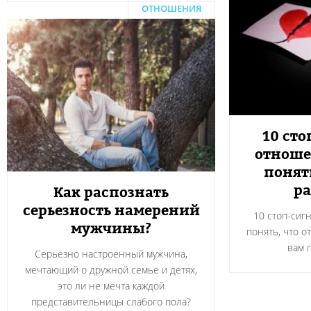
ОТНОШЕНИЯ
10 сто
отноше
понят
ра
Как распознать
серьезность намерений
10 стоп-сиг
мужчины?
понять, что о
вам 
Серьезно настроенный мужчина,
мечтающий о дружной семье и детях,
это ли не мечта каждой
представительницы слабого пола?