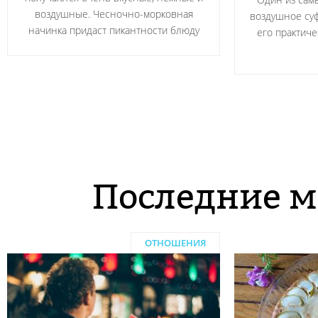
воздушные. Чесночно-морковная
воздушное суф
начинка придаст пикантности блюду
его практичес
Последние м
ОТНОШЕНИЯ