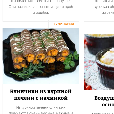
как облегчить себе жизнь на кухне.
готовится и
Они появляются с опытом, путем проб
кусочков о
и ошибок
жарен
КУЛИНАРИЯ
Блинчики из куриной
печени с начинкой
Воздуш
осно
Из куриной печени блинчики
получаются очень вкусные, нежные и
Один из сам