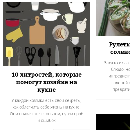
Рулеты
солен
Закуска из л
блюдо, н
10 хитростей, которые
ингредиент
помогут хозяйке на
соленой 
кухне
преврати
У каждой хозяйки есть свои секреты,
как облегчить себе жизнь на кухне.
Они появляются с опытом, путем проб
и ошибок