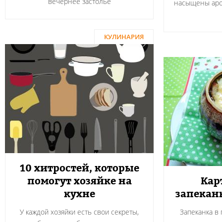
вечернее застолье
насыщены аро
КУЛИНАРИЯ
10 хитростей, которые
помогут хозяйке на
Кар
кухне
запекан
У каждой хозяйки есть свои секреты,
Запеканка в