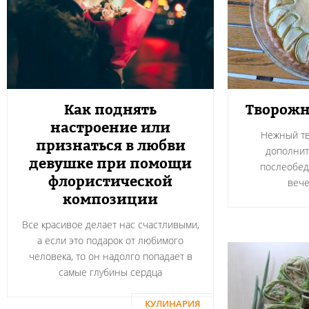
Как поднять
Творожн
настроение или
Нежный тв
признаться в любви
дополнит
девушке при помощи
послеобед
флористической
вече
композиции
Все красивое делает нас счастливыми,
а если это подарок от любимого
человека, то он надолго попадает в
самые глубины сердца
КУЛИНАРИЯ