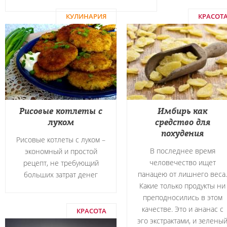
КУЛИНАРИЯ
КРАСОТ
Рисовые котлеты с
Имбирь как
луком
средство для
похудения
Рисовые котлеты с луком –
В последнее время
экономный и простой
человечество ищет
рецепт, не требующий
панацею от лишнего веса.
больших затрат денег
Какие только продукты ни
преподносились в этом
качестве. Это и ананас с
КРАСОТА
эго экстрактами, и зелены