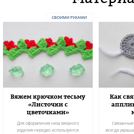
СВОИМИ РУКАМИ
Вяжем крючком тесьму
Как св
«Листочки с
аппли
цветочками»
Для оформления низа вязаного
Связанные
изделия нередко используются
всегда украша