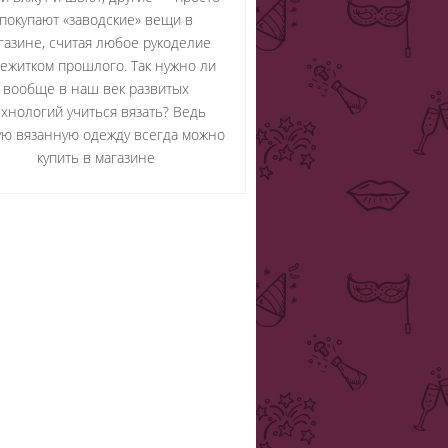
покупают «заводские» вещи в
газине, считая любое рукоделие
ежитком прошлого. Так нужно ли
вообще в наш век развитых
ехнологий учиться вязать? Ведь
ю вязанную одежду всегда можно
купить в магазине