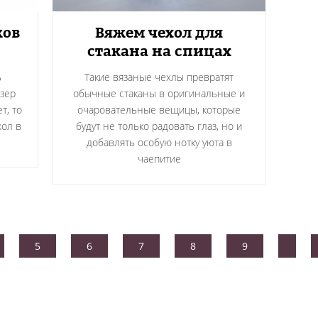
ков
Вяжем чехол для
стакана на спицах
ь
Такие вязаные чехлы превратят
зер
обычные стаканы в оригинальные и
т, то
очаровательные вещицы, которые
хол в
будут не только радовать глаз, но и
добавлять особую нотку уюта в
чаепитие
5
6
7
8
9
…