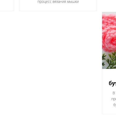
процесс вязания мышки
бу
В
пр
б