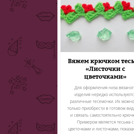
Вяжем крючком тес
«Листочки с
цветочками»
Для оформления низа вязано
изделия нередко используютс
различные тесемочки. Их можно
только приобрести в готовом вид
и связать самостоятельно крючк
Примером является тесьма с
цветочками и листочками, показа