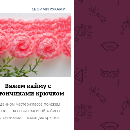
СВОИМИ РУКАМИ
Вяжем кайму с
тончиками крючком
 данном мастер-классе покажем
оцесс вязания красивой каймы с
утончиками с помощью крючка