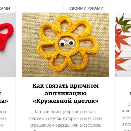
КАМИ
СВОИМИ РУКАМИ
Как связать крючком
м
аппликацию
на»
«Кружевной цветок»
О
темп
ных
Как при помощи крючка связать
жен
вить
красивый цветок, который может стать
и пл
ом
украшением одежды или аксессуара.
кот