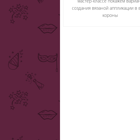
мастер-классе покажем вариа
создания вязаной аппликации в 
короны