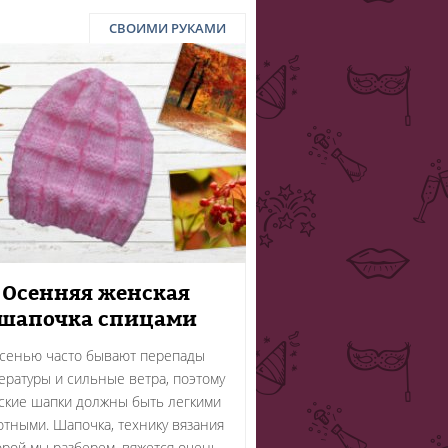
СВОИМИ РУКАМИ
Осенняя женская
шапочка спицами
сенью часто бывают перепады
ературы и сильные ветра, поэтому
ские шапки должны быть легкими
отными. Шапочка, технику вязания
орой мы разберем, вяжется очень