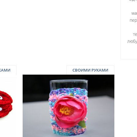
ма
пер
т
любу
КАМИ
СВОИМИ РУКАМИ