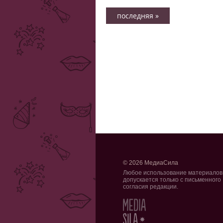
последняя »
© 2026 МедиаСила
Любое использование материалов
допускается только с письменного
согласия редакции.