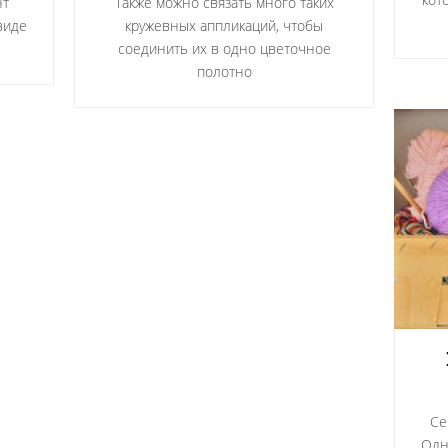
нт
Также можно связать много таких
виде
кружевных аппликаций, чтобы
соединить их в одно цветочное
полотно
Се
Одн