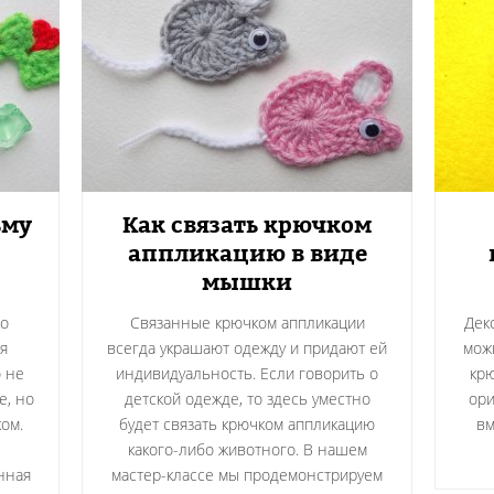
ьму
Как связать крючком
аппликацию в виде
мышки
го
Связанные крючком аппликации
Дек
я
всегда украшают одежду и придают ей
мож
 не
индивидуальность. Если говорить о
крю
е, но
детской одежде, то здесь уместно
ори
ом.
будет связать крючком аппликацию
вм
какого-либо животного. В нашем
нная
мастер-классе мы продемонстрируем