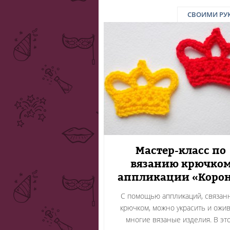
СВОИМИ РУ
Мастер-класс по
вязанию крючко
аппликации «Коро
С помощью аппликаций, связан
крючком, можно украсить и ожи
многие вязаные изделия. В эт