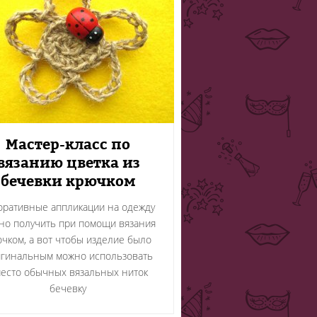
Мастер-класс по
вязанию цветка из
бечевки крючком
оративные аппликации на одежду
но получить при помощи вязания
чком, а вот чтобы изделие было
гинальным можно использовать
есто обычных вязальных ниток
бечевку