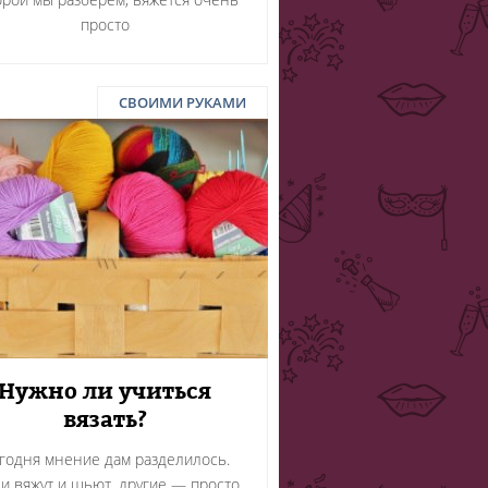
просто
СВОИМИ РУКАМИ
Нужно ли учиться
вязать?
годня мнение дам разделилось.
и вяжут и шьют, другие — просто