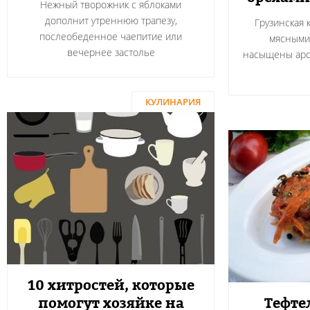
Нежный творожник с яблоками
дополнит утреннюю трапезу,
Грузинская 
послеобеденное чаепитие или
мясными
вечернее застолье
насыщены аро
КУЛИНАРИЯ
10 хитростей, которые
помогут хозяйке на
Тефте