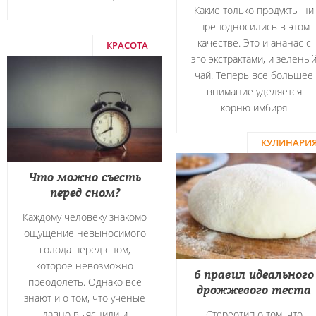
Какие только продукты ни
преподносились в этом
качестве. Это и ананас с
КРАСОТА
эго экстрактами, и зелены
чай. Теперь все большее
внимание уделяется
корню имбиря
КУЛИНАРИ
Что можно съесть
перед сном?
Каждому человеку знакомо
ощущение невыносимого
голода перед сном,
которое невозможно
6 правил идеального
преодолеть. Однако все
дрожжевого теста
знают и о том, что ученые
давно выяснили и
Стереотип о том, что