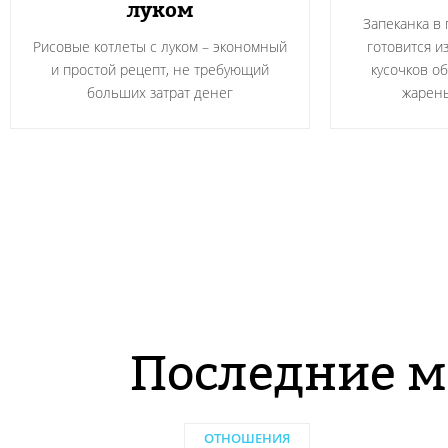
луком
Запеканка в
Рисовые котлеты с луком – экономный
готовится и
и простой рецепт, не требующий
кусочков о
больших затрат денег
жарен
Последние м
ОТНОШЕНИЯ