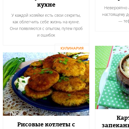
кухне
Невероятно а
настоящему 
У каждой хозяйки есть свои секреты,
― теф
как облегчить себе жизнь на кухне.
Они появляются с опытом, путем проб
и ошибок
КУЛИНАРИЯ
Кар
Рисовые котлеты с
запекан