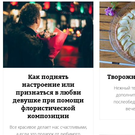
Как поднять
Творожн
настроение или
Нежный тв
признаться в любви
дополнит
девушке при помощи
послеобед
флористической
вече
композиции
Все красивое делает нас счастливыми,
а если это подарок от любимого