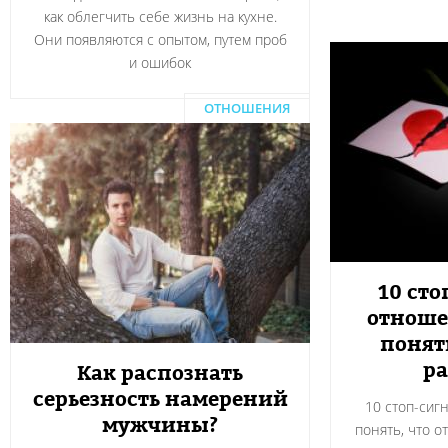
как облегчить себе жизнь на кухне.
Они появляются с опытом, путем проб
и ошибок
ОТНОШЕНИЯ
10 сто
отноше
понят
ра
Как распознать
серьезность намерений
10 стоп-сиг
мужчины?
понять, что о