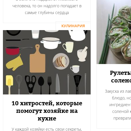
человека, то он надолго попадает в
самые глубины сердца
КУЛИНАРИЯ
Рулеты
солен
Закуска из л
блюдо, н
10 хитростей, которые
ингредиент
помогут хозяйке на
соленой 
кухне
преврати
У каждой хозяйки есть свои секреты,