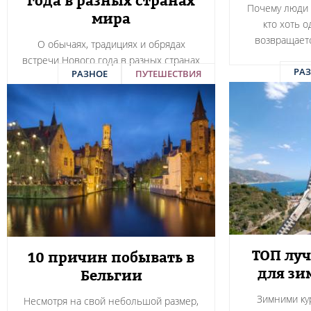
года в разных странах
Почему люди е
мира
кто хоть 
возвращаетс
О обычаях, традициях и обрядах
встречи Нового года в разных странах
РА
РАЗНОЕ
ПУТЕШЕСТВИЯ
ТОП лу
10 причин побывать в
для зи
Бельгии
Зимними ку
Несмотря на свой небольшой размер,