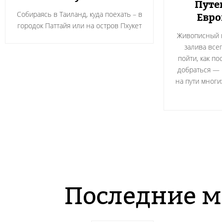
Путе
Собираясь в Таиланд, куда поехать – в
Евро
городок Паттайя или на остров Пхукет
Живописный г
залива всег
пойти, как по
добраться — 
на пути мног
Последние м