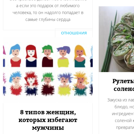
а если это подарок от любимого
человека, то он надолго попадает в
самые глубины сердца
ОТНОШЕНИЯ
Рулеты
солен
Закуска из л
блюдо, н
8 типов женщин,
ингредиент
которых избегают
соленой 
мужчины
преврати