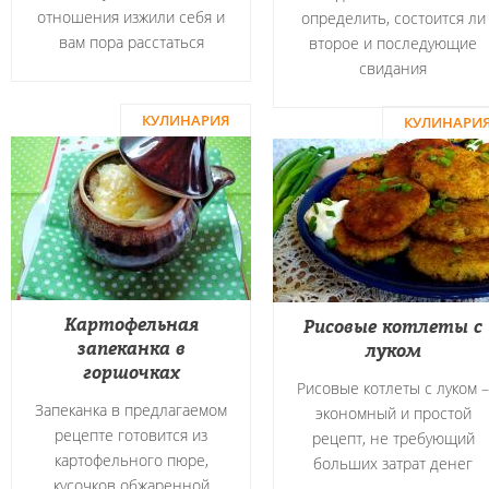
отношения изжили себя и
определить, состоится ли
вам пора расстаться
второе и последующие
свидания
КУЛИНАРИЯ
КУЛИНАРИ
Картофельная
Рисовые котлеты с
запеканка в
луком
горшочках
Рисовые котлеты с луком –
Запеканка в предлагаемом
экономный и простой
рецепте готовится из
рецепт, не требующий
картофельного пюре,
больших затрат денег
кусочков обжаренной