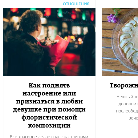
ОТНОШЕНИЯ
Как поднять
Творожн
настроение или
Нежный тв
признаться в любви
дополнит
девушке при помощи
послеобед
флористической
вече
композиции
Все красивое делает нас счастливыми,