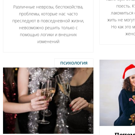
поесть. 
Различные неврозы, беспокойства,
лакомиться 
проблемы, которые нас часто
жить не могут
преследуют в повседневной жизни,
Но как это 
невозможно решить только с
женс
помощью логики и внешних
изменений
ПСИХОЛОГИЯ