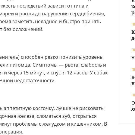
К
яжесть последствий зависит от типа и
к
р
диареи и рвоты до нарушения сердцебиения,
время заметить неладное и быстро принять
П
т без осложнений.
К
д
П
енитель) способен резко понизить уровень
У
бели питомца. Симптомы — рвота, слабость и
П
 и через 15 минут, и спустя 12 часов. У собак
В
ечной недостаточности.
н
П
О
ь аппетитную косточку, лучше не рисковать:
х
очная железа, сломаться зуб, открыться
никнут проблемы с желудком и кишечником. В
операция.