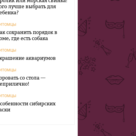
ролик или морская свинка:
ого лучше выбрать для
ебенка?
ИТОМЦЫ
ак сохранить порядок в
оме, где есть собака
ИТОМЦЫ
крашение аквариумов
ИТОМЦЫ
оровать со стола —
еприлично!
ИТОМЦЫ
собенности сибирских
аски