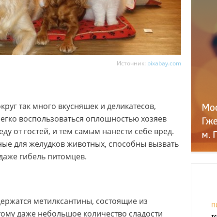
Источник:
pixabay.com
круг так много вкусняшек и деликатесов,
егко воспользоваться оплошностью хозяев
у от гостей, и тем самым нанести себе вред.
ные для желудков животных, способны вызвать
 даже гибель питомцев.
держатся метилксантины, состоящие из
П
тому даже небольшое количество сладости