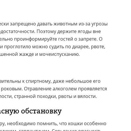
ески запрещено давать животным из-за угрозы
достаточности. Поэтому держите ягоды вне
ельно проинформируйте гостей о запрете. О
ки проглотило можно судить по диарее, рвоте,
вышенной жажде и мочеиспусканию.
вительны к спиртному, даже небольшое его
я роковым. Отравление алкоголем проявляется
ялости, странной походки, рвоты и вялости.
асную обстановку
ру, необходимо помнить, что кошки особенно