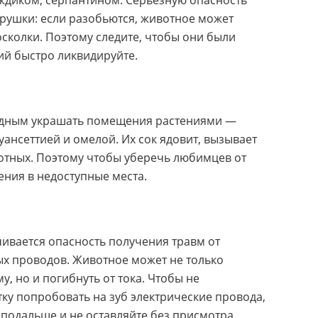
ождиком, серпантином. Серьезную опасность
рушки: если разобьются, животное может
осколки. Поэтому следите, чтобы они были
ий быстро ликвидируйте.
одным украшать помещения растениями —
ансеттией и омелой. Их сок ядовит, вызывает
отных. Поэтому чтобы уберечь любимцев от
ения в недоступные места.
ивается опасность получения травм от
ых проводов. Животное может не только
у, но и погибнуть от тока. Чтобы не
ку попробовать на зуб электрические провода,
е подальше и не оставляйте без присмотра.