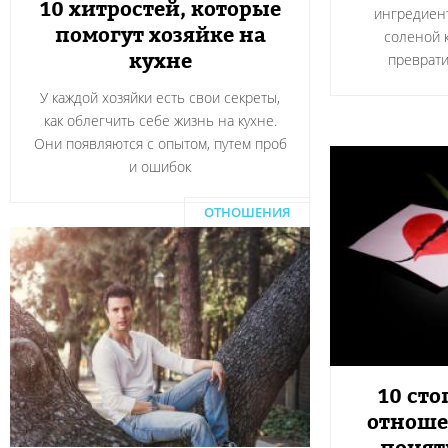
10 хитростей, которые
ингредиент
помогут хозяйке на
соленой 
кухне
преврати
У каждой хозяйки есть свои секреты,
как облегчить себе жизнь на кухне.
Они появляются с опытом, путем проб
и ошибок
ОТНОШЕНИЯ
10 сто
отноше