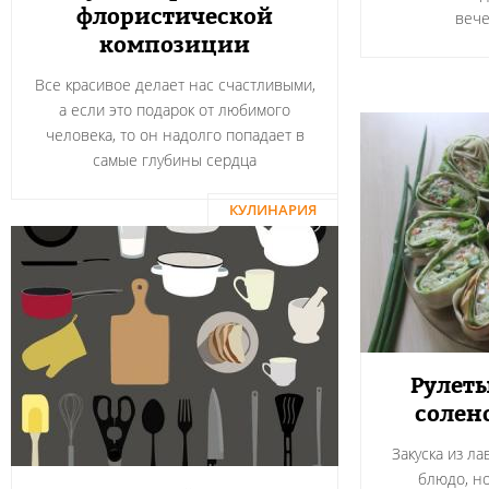
флористической
вече
композиции
Все красивое делает нас счастливыми,
а если это подарок от любимого
человека, то он надолго попадает в
самые глубины сердца
КУЛИНАРИЯ
Рулеты
солен
Закуска из л
блюдо, н