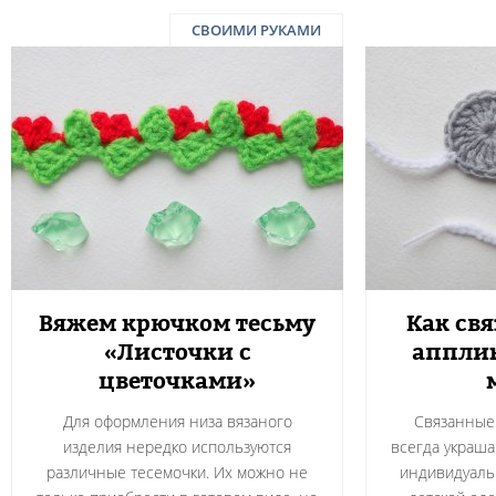
СВОИМИ РУКАМИ
Вяжем крючком тесьму
Как св
«Листочки с
аппли
цветочками»
Для оформления низа вязаного
Связанные
изделия нередко используются
всегда украша
различные тесемочки. Их можно не
индивидуальн