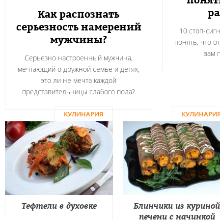
понят
ра
Как распознать
серьезность намерений
10 стоп-сиг
мужчины?
понять, что о
вам 
Серьезно настроенный мужчина,
мечтающий о дружной семье и детях,
это ли не мечта каждой
представительницы слабого пола?
КУЛИНАРИЯ
КУЛИНАРИ
Тефтели в духовке
Блинчики из куриной
печени с начинкой