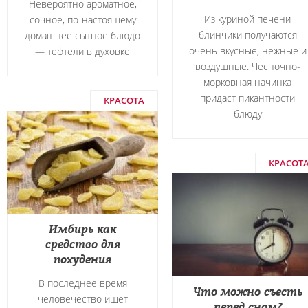
Невероятно ароматное,
Из куриной печени
сочное, по-настоящему
блинчики получаются
домашнее сытное блюдо
очень вкусные, нежные и
― тефтели в духовке
воздушные. Чесночно-
морковная начинка
придаст пикантности
КРАСОТА
блюду
КРАСОТ
Имбирь как
средство для
похудения
В последнее время
Что можно съесть
человечество ищет
перед сном?