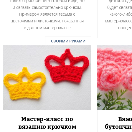
только приобрести в готовом виде, но
детской оде
и связать самостоятельно крючком.
будет связа
Примером является тесьма с
какого-либ
цветочками и листочками, показанная
мастер-класс
в данном мастер-классе
процес
СВОИМИ РУКАМИ
Мастер-класс по
Вяж
вязанию крючком
бутончи