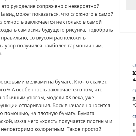
е, это рукоделие сопряжено с невероятной
На вид может показаться, что сложного в самой
 сложность заключается не столько в самой
создать сам эскиз будущего рисунка, подобрать
 правильно, со вкусом расположить
бы узор получился наиболее гармоничным,
.
С
К
а
сковыми мелками на бумаге. Кто-то скажет:
ого?» А особенность заключается в том, что
С
 обычным утюгом, модели ХХ века, уже
В
«
функции отпаривания. Воск вначале наносится
 его помощью, на плотную бумагу. Бумага
С
ской, из-за чего «холст» получается плотным и
Ш
к неповторимо колоритным. Такое простой
н