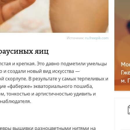
Источник:
ru.freepik.com
раусиных яиц
лстая и крепкая. Это давно подметили умельцы
го и создали новый вид искусства —
й скорлупе. В результате у самых терпеливых и
щие «фаберже» экваториального пошиба,
, тонкостью и артистичностью удивить и
 наблюдателя.
едевры вышивки разноцветными нитями на