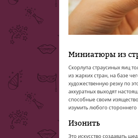
Миниатюры из ст
Скорлупа страусиных яиц то
из жарких стран, на базе че
художественную резку по это
аккуратных выходят настоя
способные своим изяществом
изумить любого стороннего
Изонить
Это искусство создавать ш