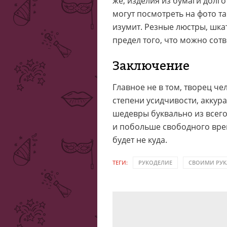
же, изделия из бумаги долго 
могут посмотреть на фото та
изумит. Резные люстры, шка
предел того, что можно сот
Заключение
Главное не в том, творец че
степени усидчивости, аккур
шедевры буквально из всего
и побольше свободного врем
будет не куда.
ТЕГИ:
РУКОДЕЛИЕ
СВОИМИ РУ