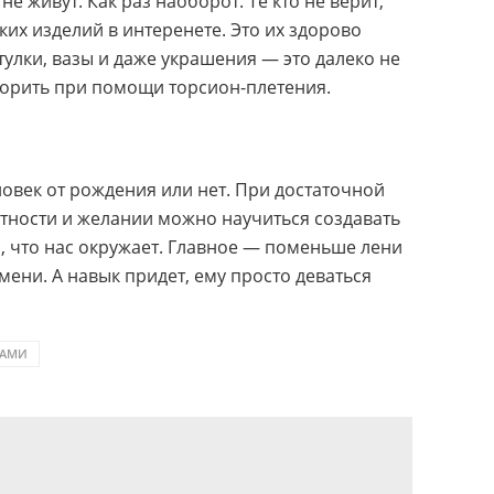
не живут. Как раз наоборот. Те кто не верит,
ких изделий в интеренете. Это их здорово
тулки, вазы и даже украшения — это далеко не
ворить при помощи торсион-плетения.
ловек от рождения или нет. При достаточной
атности и желании можно научиться создавать
, что нас окружает. Главное — поменьше лени
ени. А навык придет, ему просто деваться
КАМИ