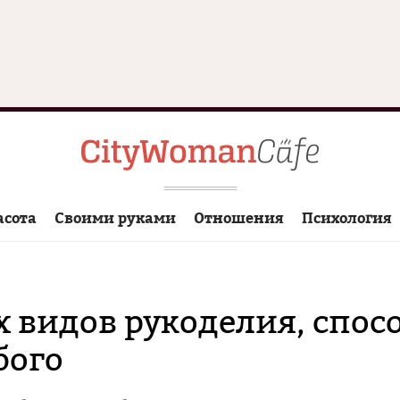
асота
Своими руками
Отношения
Психология
 видов рукоделия, спос
бого