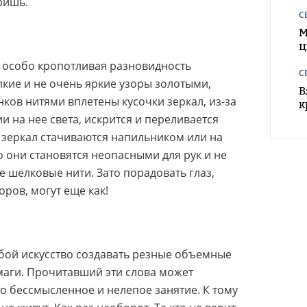
ришь.
С
М
ц
и особо кропотливая разновидность
С
кие и не очень яркие узоры золотыми,
В
ков нитями вплетены кусочки зеркал, из-за
к
и на нее света, искрится и переливается
 зеркал стачиваются напильником или на
о они становятся неопасными для рук и не
 шелковые нити. Зато порадовать глаз,
ров, могут еще как!
бой искусство создавать резные объемные
маги. Прочитавший эти слова может
это бессмысленное и нелепое занятие. К тому