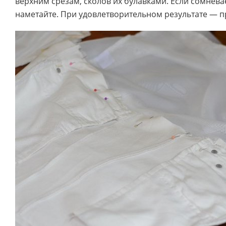
верхним срезам, сколов их булавками. Если сомнева
наметайте. При удовлетворительном результате — 