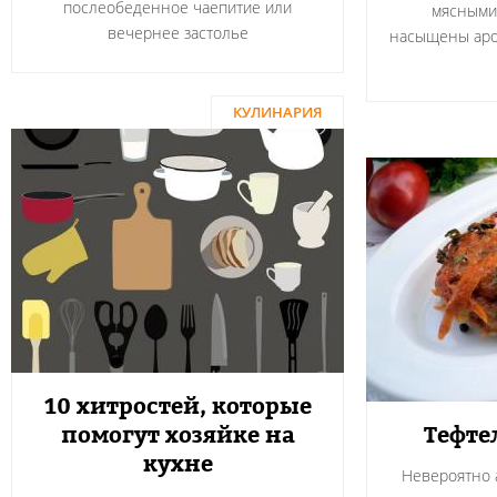
послеобеденное чаепитие или
мясными
вечернее застолье
насыщены аро
КУЛИНАРИЯ
10 хитростей, которые
помогут хозяйке на
Тефте
кухне
Невероятно а