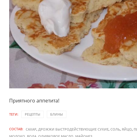
Приятного аппетита!
ТЕГИ:
РЕЦЕПТЫ
БЛИНЫ
СОСТАВ:
,
,
,
,
САХАР
ДРОЖЖИ БЫСТРОДЕЙСТВУЮЩИЕ СУХИЕ
СОЛЬ
ЯЙЦО
П
,
,
,
МОЛОКО
ВОДА
ОЛИВКОВОЕ МАСЛО
МАЙОНЕЗ