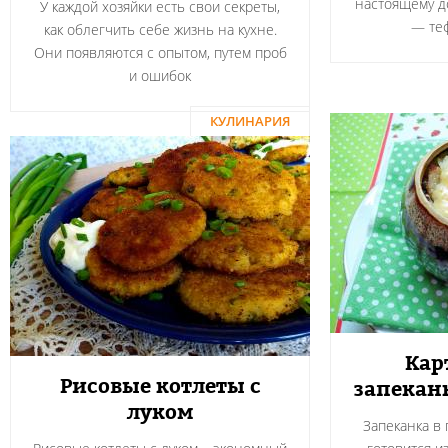
настоящему 
У каждой хозяйки есть свои секреты,
― теф
как облегчить себе жизнь на кухне.
Они появляются с опытом, путем проб
и ошибок
КУЛИНАРИЯ
Кар
Рисовые котлеты с
запекан
луком
Запеканка в