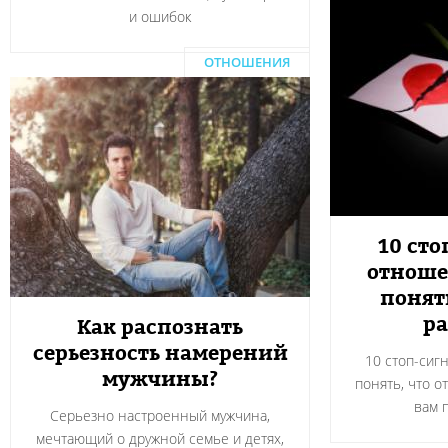
и ошибок
ОТНОШЕНИЯ
10 сто
отноше
понят
ра
Как распознать
серьезность намерений
10 стоп-сиг
мужчины?
понять, что о
вам 
Серьезно настроенный мужчина,
мечтающий о дружной семье и детях,