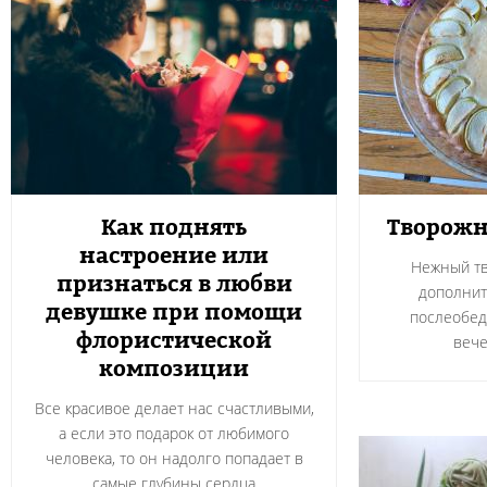
Как поднять
Творожн
настроение или
Нежный тв
признаться в любви
дополнит
девушке при помощи
послеобед
флористической
вече
композиции
Все красивое делает нас счастливыми,
а если это подарок от любимого
человека, то он надолго попадает в
самые глубины сердца