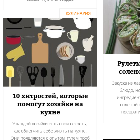
КУЛИНАРИЯ
Рулеты
солен
Закуска из л
блюдо, н
10 хитростей, которые
ингредиент
помогут хозяйке на
соленой 
кухне
преврати
У каждой хозяйки есть свои секреты,
как облегчить себе жизнь на кухне.
Они появляются с опытом, путем проб