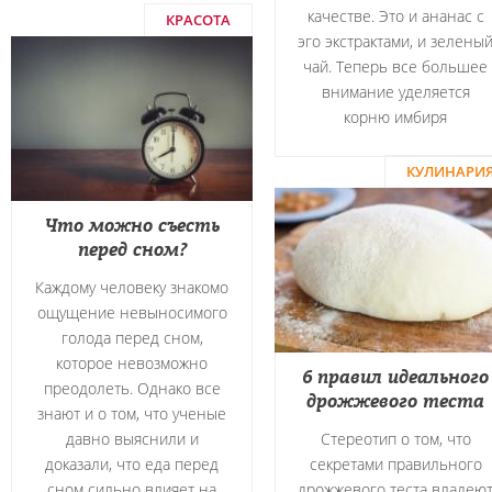
качестве. Это и ананас с
КРАСОТА
эго экстрактами, и зелены
чай. Теперь все большее
внимание уделяется
корню имбиря
КУЛИНАРИ
Что можно съесть
перед сном?
Каждому человеку знакомо
ощущение невыносимого
голода перед сном,
которое невозможно
6 правил идеального
преодолеть. Однако все
дрожжевого теста
знают и о том, что ученые
давно выяснили и
Стереотип о том, что
доказали, что еда перед
секретами правильного
сном сильно влияет на
дрожжевого теста владею