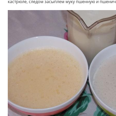
кастрюле, следом засыплем муку пшенную и пшенич