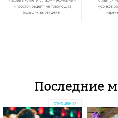
Рисовые котлеты с луком – экономный
готовится и
и простой рецепт, не требующий
кусочков о
больших затрат денег
жарен
Последние м
ОТНОШЕНИЯ