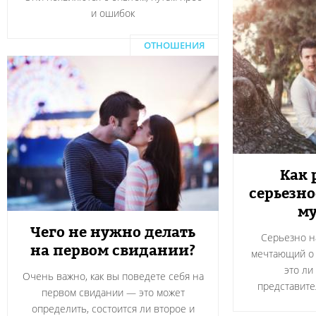
и ошибок
ОТНОШЕНИЯ
Как 
серьезн
м
Чего не нужно делать
Серьезно н
на первом свидании?
мечтающий о 
это ли
Очень важно, как вы поведете себя на
представите
первом свидании — это может
определить, состоится ли второе и