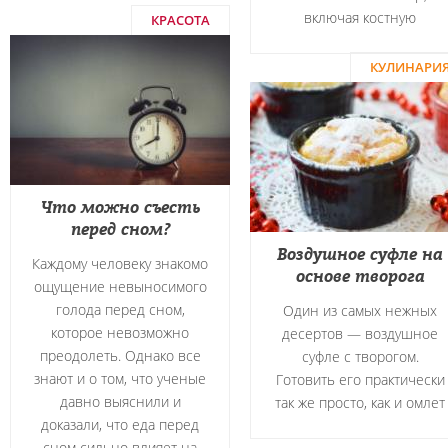
включая костную
КРАСОТА
КУЛИНАРИ
Что можно съесть
перед сном?
Воздушное суфле на
Каждому человеку знакомо
основе творога
ощущение невыносимого
голода перед сном,
Один из самых нежных
которое невозможно
десертов — воздушное
преодолеть. Однако все
суфле с творогом.
знают и о том, что ученые
Готовить его практически
давно выяснили и
так же просто, как и омлет
доказали, что еда перед
сном сильно влияет на