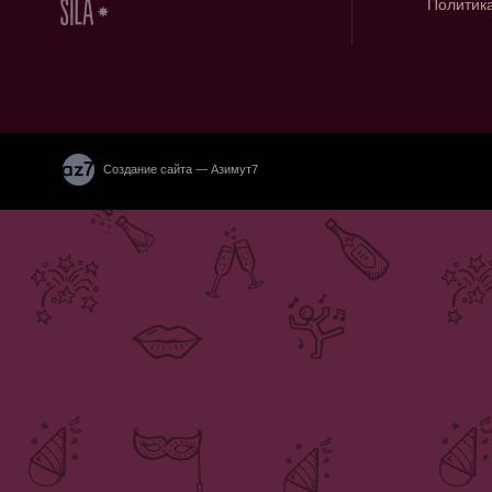
Политик
Создание сайта — Азимут7