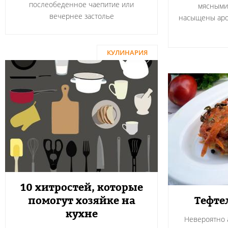
послеобеденное чаепитие или
мясными
вечернее застолье
насыщены аро
КУЛИНАРИЯ
10 хитростей, которые
помогут хозяйке на
Тефте
кухне
Невероятно а