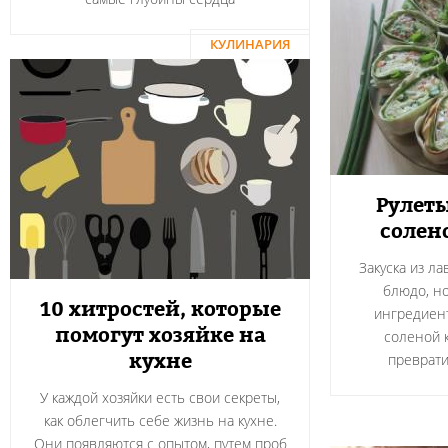
КУЛИНАРИЯ
Рулеты
солен
Закуска из л
блюдо, н
10 хитростей, которые
ингредиент
помогут хозяйке на
соленой 
кухне
преврати
У каждой хозяйки есть свои секреты,
как облегчить себе жизнь на кухне.
Они появляются с опытом, путем проб