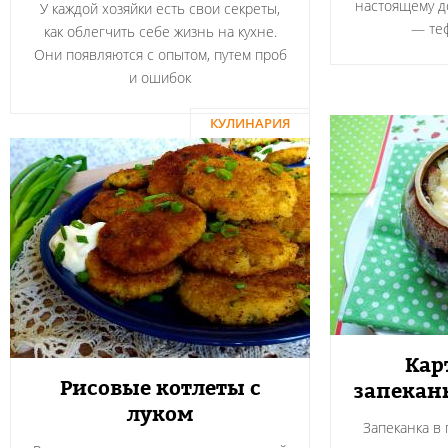
настоящему 
У каждой хозяйки есть свои секреты,
― теф
как облегчить себе жизнь на кухне.
Они появляются с опытом, путем проб
и ошибок
КУЛИНАРИЯ
Кар
Рисовые котлеты с
запекан
луком
Запеканка в