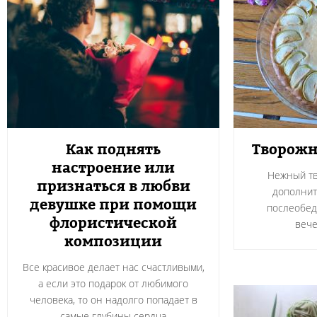
Как поднять
Творожн
настроение или
Нежный тв
признаться в любви
дополнит
девушке при помощи
послеобед
флористической
вече
композиции
Все красивое делает нас счастливыми,
а если это подарок от любимого
человека, то он надолго попадает в
самые глубины сердца