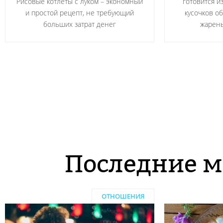
Рисовые котлеты с луком – экономный
готовится и
и простой рецепт, не требующий
кусочков о
больших затрат денег
жарен
Последние м
ОТНОШЕНИЯ