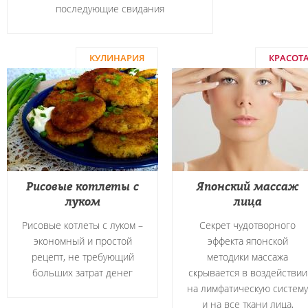
последующие свидания
КУЛИНАРИЯ
КРАСОТ
Рисовые котлеты с
Японский массаж
луком
лица
Рисовые котлеты с луком –
Секрет чудотворного
экономный и простой
эффекта японской
рецепт, не требующий
методики массажа
больших затрат денег
скрывается в воздействии
на лимфатическую систему
и на все ткани лица,