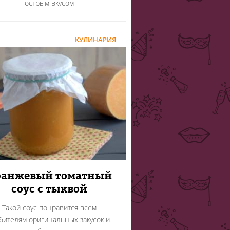
острым вкусом
КУЛИНАРИЯ
ранжевый томатный
соус с тыквой
Такой соус понравится всем
бителям оригинальных закусок и