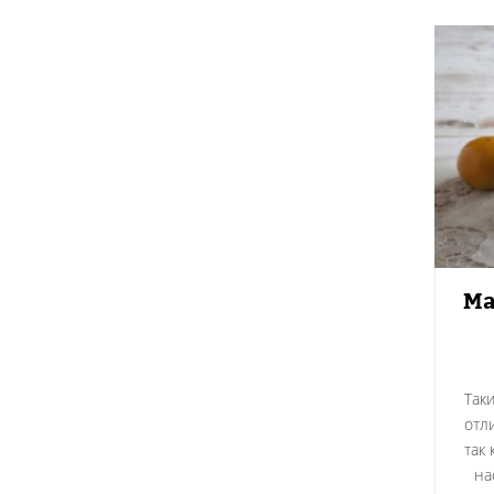
Ма
Так
отл
так
на