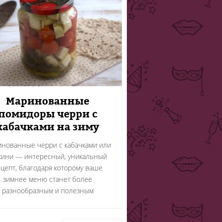
Маринованные
помидоры черри с
кабачками на зиму
нованные черри с кабачками или
кини — интересный, уникальный
цепт, благодаря которому ваше
зимнее меню станет более
разнообразным и полезным