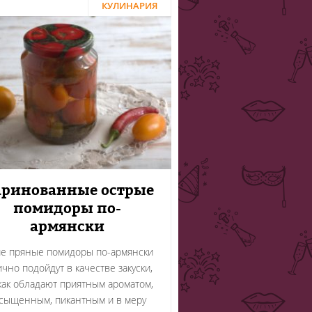
КУЛИНАРИЯ
ринованные острые
помидоры по-
армянски
ие пряные помидоры по-армянски
ично подойдут в качестве закуски,
 как обладают приятным ароматом,
сыщенным, пикантным и в меру