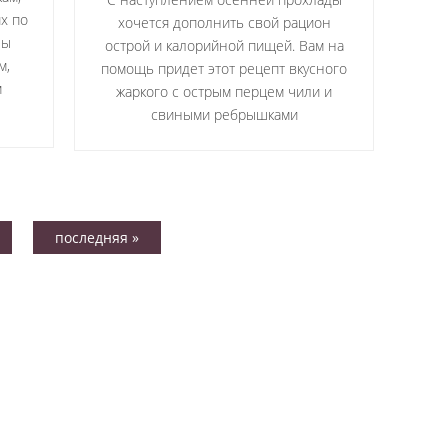
х по
хочется дополнить свой рацион
ны
острой и калорийной пищей. Вам на
м,
помощь придет этот рецепт вкусного
м
жаркого с острым перцем чили и
свиными ребрышками
последняя »