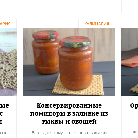
АРИЯ
КУЛИНАРИЯ
ные
Консервированные
О
с
помидоры в заливке из
м
тыквы и овощей
лю
о не
Благодаря тому, что в состав заливки