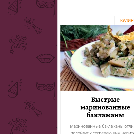
КУЛИН
Быстрые
маринованные
баклажаны
Маринованные баклажаны отли
подойдут к согревающим напитк