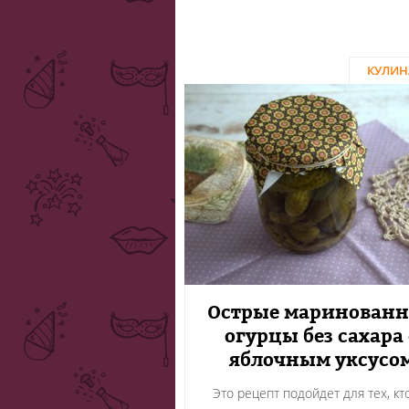
КУЛИН
Острые маринован
огурцы без сахара 
яблочным уксусо
Это рецепт подойдет для тех, кт