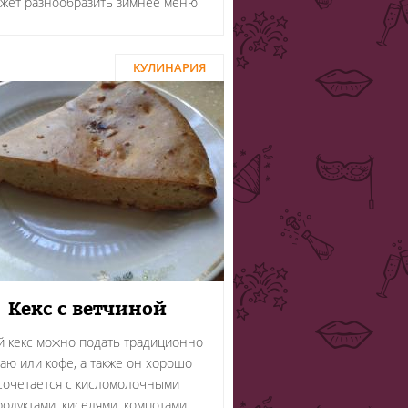
жет разнообразить зимнее меню
КУЛИНАРИЯ
Кекс с ветчиной
й кекс можно подать традиционно
чаю или кофе, а также он хорошо
сочетается с кисломолочными
родуктами, киселями, компотами