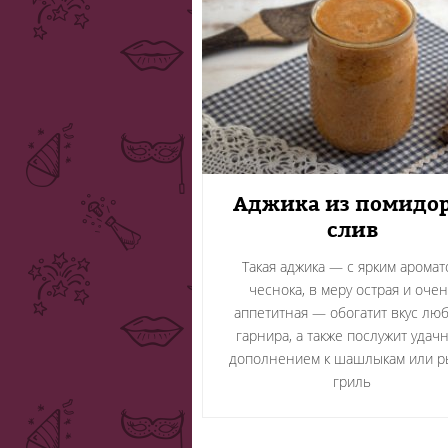
Аджика из помидор
слив
Такая аджика — с ярким аромат
чеснока, в меру острая и оче
аппетитная — обогатит вкус лю
гарнира, а также послужит удач
дополнением к шашлыкам или р
гриль