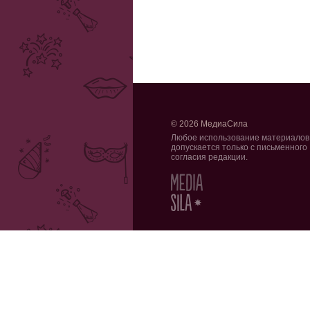
© 2026 МедиаСила
Любое использование материалов
допускается только с письменного
согласия редакции.
Создание сайта — Азимут7