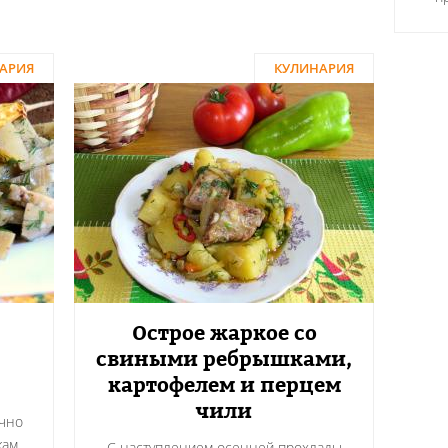
АРИЯ
КУЛИНАРИЯ
Острое жаркое со
свиными ребрышками,
картофелем и перцем
чили
чно
ам,
С наступлением осенней прохлады