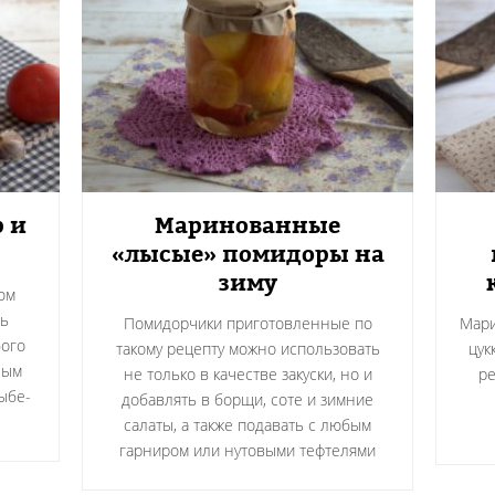
 и
Маринованные
«лысые» помидоры на
зиму
ом
нь
Помидорчики приготовленные по
Мари
бого
такому рецепту можно использовать
цук
ным
не только в качестве закуски, но и
ре
ыбе-
добавлять в борщи, соте и зимние
салаты, а также подавать с любым
гарниром или нутовыми тефтелями