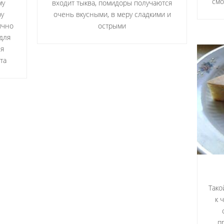
смо
му
входит тыква, помидоры получаются
ру
очень вкусными, в меру сладкими и
ично
острыми
 для
ля
та
Тако
к 
п