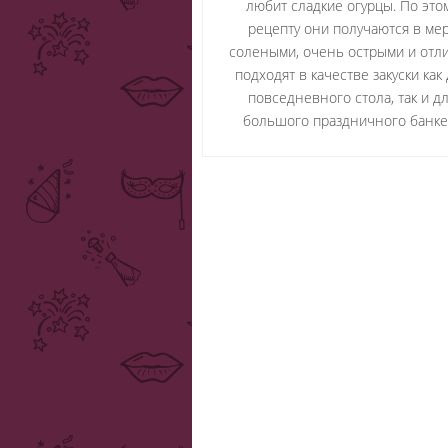
любит сладкие огурцы. По это
рецепту они получаются в ме
солеными, очень острыми и отл
подходят в качестве закуски как
повседневного стола, так и д
большого праздничного банке