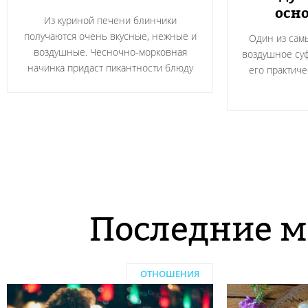
осно
Из куриной печени блинчики
получаются очень вкусные, нежные и
Один из сам
воздушные. Чесночно-морковная
воздушное суф
начинка придаст пикантности блюду
его практичес
Последние м
ОТНОШЕНИЯ