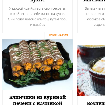
У каждой хозяйки есть свои секреты,
Запеканка в
как облегчить себе жизнь на кухне.
готовится и
Они появляются с опытом, путем проб
кусочков о
и ошибок
жарен
КУЛИНАРИЯ
Блинчики из куриной
печени с начинкой
Воздуш