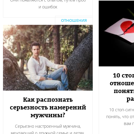
и ошибок
ОТНОШЕНИЯ
10 сто
отноше
понят
ра
Как распознать
серьезность намерений
10 стоп-сиг
мужчины?
понять, что о
вам 
Серьезно настроенный мужчина,
мечтающий о дружной семье и детях,