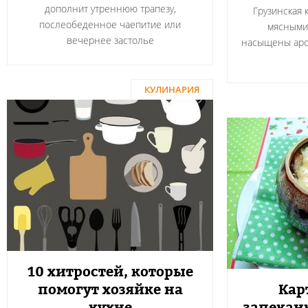
дополнит утреннюю трапезу,
Грузинская 
послеобеденное чаепитие или
мясными
вечернее застолье
насыщены аро
КУЛИНАРИЯ
10 хитростей, которые
помогут хозяйке на
Кар
кухне
запекан