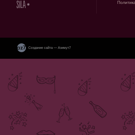
Политик
Создание сайта — Азимут7