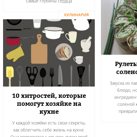
самые глубины сердца
КУЛИНАРИЯ
Рулеты
солен
Закуска из л
блюдо, н
10 хитростей, которые
ингредиент
помогут хозяйке на
соленой 
кухне
преврати
У каждой хозяйки есть свои секреты,
как облегчить себе жизнь на кухне.
Они появляются с опытом, путем проб