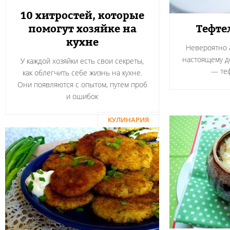
10 хитростей, которые
помогут хозяйке на
Тефте
кухне
Невероятно а
настоящему 
У каждой хозяйки есть свои секреты,
― теф
как облегчить себе жизнь на кухне.
Они появляются с опытом, путем проб
и ошибок
КУЛИНАРИЯ