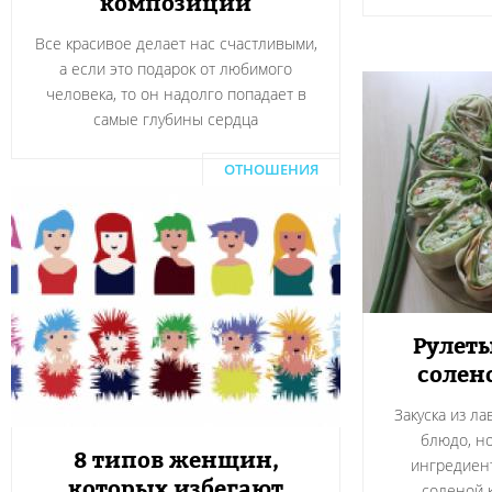
композиции
Все красивое делает нас счастливыми,
а если это подарок от любимого
человека, то он надолго попадает в
самые глубины сердца
ОТНОШЕНИЯ
Рулеты
солен
Закуска из л
блюдо, н
8 типов женщин,
ингредиент
которых избегают
соленой 