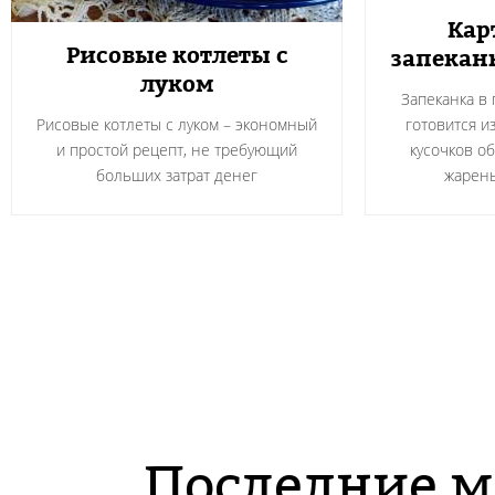
Кар
Рисовые котлеты с
запекан
луком
Запеканка в
Рисовые котлеты с луком – экономный
готовится и
и простой рецепт, не требующий
кусочков о
больших затрат денег
жарен
Последние м