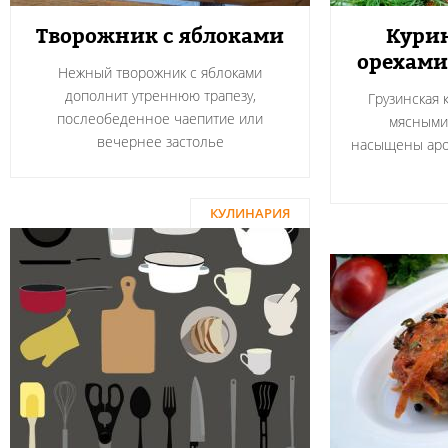
Творожник с яблоками
Курин
орехами
Нежный творожник с яблоками
дополнит утреннюю трапезу,
Грузинская 
послеобеденное чаепитие или
мясными
вечернее застолье
насыщены аро
КУЛИНАРИЯ