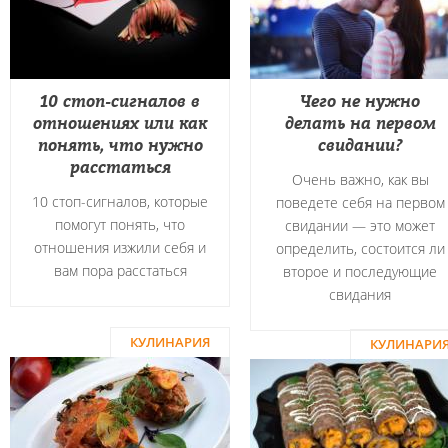
10 стоп-сигналов в
Чего не нужно
отношениях или как
делать на первом
понять, что нужно
свидании?
расстаться
Очень важно, как вы
10 стоп-сигналов, которые
поведете себя на первом
помогут понять, что
свидании — это может
отношения изжили себя и
определить, состоится ли
вам пора расстаться
второе и последующие
свидания
КУЛИНАРИЯ
КУЛИНАРИ