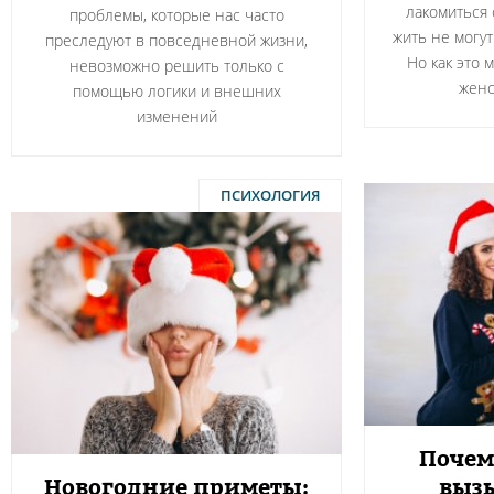
лакомиться 
проблемы, которые нас часто
жить не могут
преследуют в повседневной жизни,
Но как это 
невозможно решить только с
женс
помощью логики и внешних
изменений
ПСИХОЛОГИЯ
Почем
Новогодние приметы:
вызы