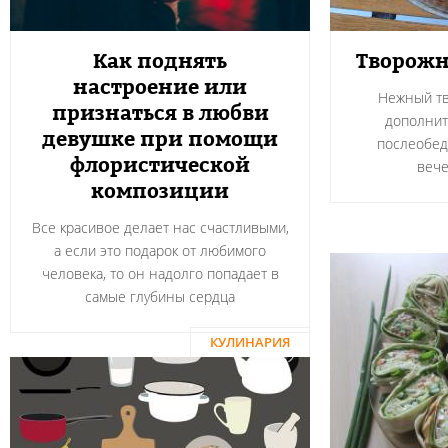
Как поднять
Творожн
настроение или
Нежный тв
признаться в любви
дополнит
девушке при помощи
послеобед
флористической
вече
композиции
Все красивое делает нас счастливыми,
а если это подарок от любимого
человека, то он надолго попадает в
самые глубины сердца
КУЛИНАРИЯ