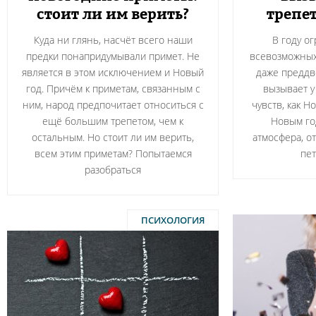
стоит ли им верить?
трепе
Куда ни глянь, насчёт всего наши
В году о
предки понапридумывали примет. Не
всевозможных
является в этом исключением и Новый
даже преддв
год. Причём к приметам, связанным с
вызывает у
ним, народ предпочитает относиться с
чувств, как 
ещё большим трепетом, чем к
Новым год
остальным. Но стоит ли им верить,
атмосфера, о
всем этим приметам? Попытаемся
пет
разобраться
ПСИХОЛОГИЯ