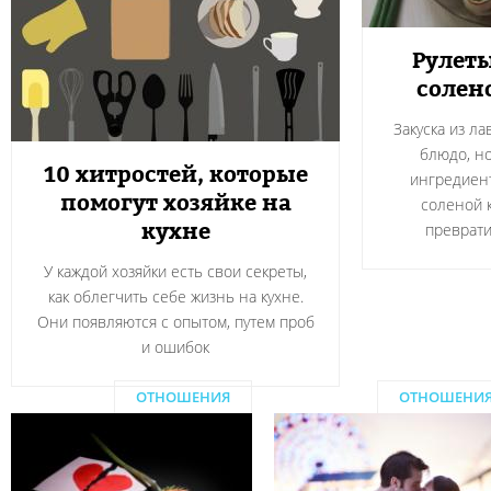
Рулеты
солен
Закуска из л
блюдо, н
10 хитростей, которые
ингредиент
помогут хозяйке на
соленой 
кухне
преврати
У каждой хозяйки есть свои секреты,
как облегчить себе жизнь на кухне.
Они появляются с опытом, путем проб
и ошибок
ОТНОШЕНИЯ
ОТНОШЕНИ