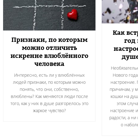
Как вс
Признаки, по которым
год
можно отличить
настро
искренне влюблённого
душе
человека
Необязательн
Интересно, есть ли у влюблённых
Нового года
людей признаки, по которым можно
настроение. 
понять, что они, собственно,
причинам, у м
влюблены? Как меняются люди после
кошки на душ
того, как у них в душе разгорелось это
этом случ
жаркое чувство?
настроение и
радости, а ни
о набол