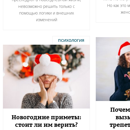
Но как это 
невозможно решить только с
женс
помощью логики и внешних
изменений
ПСИХОЛОГИЯ
Почем
Новогодние приметы:
вызы
стоит ли им верить?
трепе