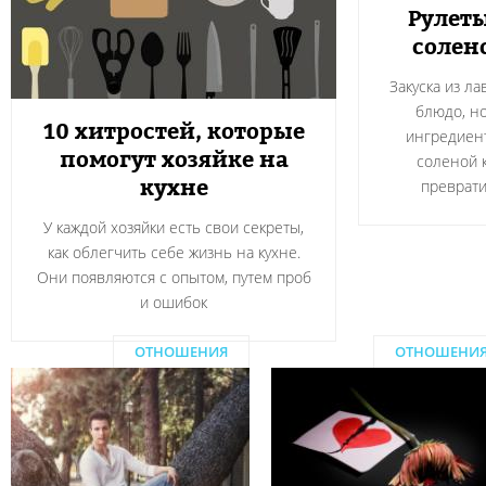
Рулеты
солен
Закуска из л
блюдо, н
10 хитростей, которые
ингредиент
помогут хозяйке на
соленой 
кухне
преврати
У каждой хозяйки есть свои секреты,
как облегчить себе жизнь на кухне.
Они появляются с опытом, путем проб
и ошибок
ОТНОШЕНИЯ
ОТНОШЕНИ