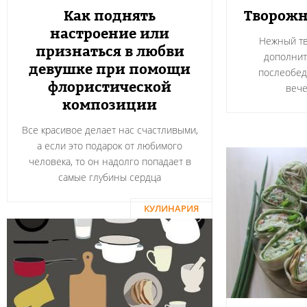
Как поднять
Творожн
настроение или
Нежный тв
признаться в любви
дополнит
девушке при помощи
послеобед
флористической
вече
композиции
Все красивое делает нас счастливыми,
а если это подарок от любимого
человека, то он надолго попадает в
самые глубины сердца
КУЛИНАРИЯ