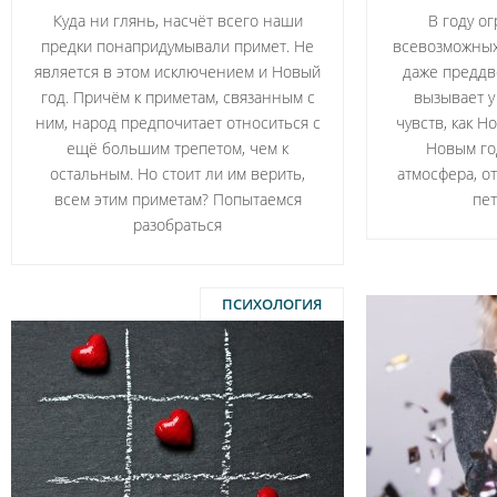
Куда ни глянь, насчёт всего наши
В году о
предки понапридумывали примет. Не
всевозможных
является в этом исключением и Новый
даже преддв
год. Причём к приметам, связанным с
вызывает у
ним, народ предпочитает относиться с
чувств, как 
ещё большим трепетом, чем к
Новым год
остальным. Но стоит ли им верить,
атмосфера, о
всем этим приметам? Попытаемся
пет
разобраться
ПСИХОЛОГИЯ