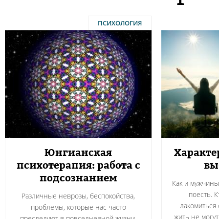
ПСИХОЛОГИЯ
Юнгианская
Характе
психотерапия: работа с
вы
подсознанием
Как и мужчин
поесть. 
Различные неврозы, беспокойства,
лакомиться 
проблемы, которые нас часто
жить не могут
преследуют в повседневной жизни,