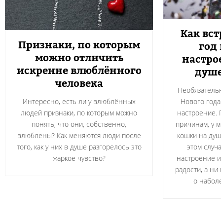
Как вс
Признаки, по которым
год
можно отличить
настро
искренне влюблённого
душе
человека
Необязательн
Интересно, есть ли у влюблённых
Нового года
людей признаки, по которым можно
настроение. 
понять, что они, собственно,
причинам, у м
влюблены? Как меняются люди после
кошки на душ
того, как у них в душе разгорелось это
этом случ
жаркое чувство?
настроение и
радости, а ни
о набол