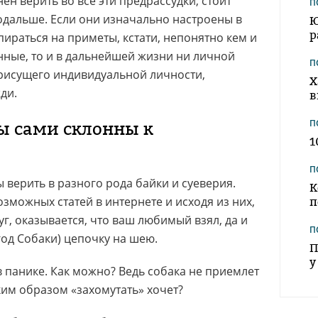
нен верить во все эти предрассудки, стоит
П
одальше. Если они изначально настроены в
Ю
р
пираться на приметы, кстати, непонятно кем и
нные, то и в дальнейшей жизни ни личной
П
присущего индивидуальной личности,
Х
ди.
в
вы сами склонны к
П
1
П
 верить в разного рода байки и суеверия.
К
зможных статей в интернете и исходя из них,
п
руг, оказывается, что ваш любимый взял, да и
П
год Собаки) цепочку на шею.
П
у
 в панике. Как можно? Ведь собака не приемлет
ким образом «захомутать» хочет?