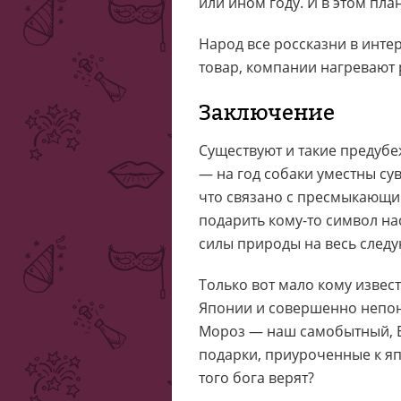
или ином году. И в этом пл
Народ все россказни в инте
товар, компании нагревают 
Заключение
Существуют и такие предубе
— на год собаки уместны су
что связано с пресмыкающими
подарить кому-то символ на
силы природы на весь следу
Только вот мало кому извест
Японии и совершенно непон
Мороз — наш самобытный, Ел
подарки, приуроченные к яп
того бога верят?