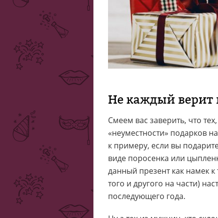
Не каждый верит 
Смеем вас заверить, что тех
«неуместности» подарков на 
к примеру, если вы подарит
виде поросенка или цыпленк
данный презент как намек к т
того и другого на части) на
последующего года.