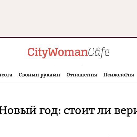
асота
Своими руками
Отношения
Психология
Новый год: стоит ли вер