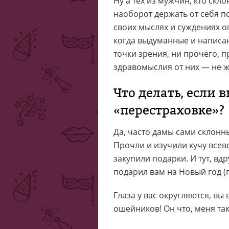
Ну а тех из мужчин, кто скло
наоборот держать от себя п
своих мыслях и суждениях о
когда выдуманные и написа
точки зрения, ни прочего, 
здравомыслия от них — не ж
Что делать, если 
«перестраховке»?
Да, часто дамы сами склонны
Прочли и изучили кучу всево
закупили подарки. И тут, вд
подарил вам на Новый год (
Глаза у вас округляются, вы
ошейников! Он что, меня та