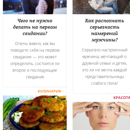
Чего не нужно
Как распознать
делать на первом
серьезность
свидании?
намерений
мужчины?
Очень важно, как вы
Серьезно настроенный
поведете себя на первом
мужчина, мечтающий о
свидании — это может
дружной семье и детях,
определить, состоится ли
это ли не мечта каждой
второе и последующие
представительницы
свидания
слабого пола?
КУЛИНАРИЯ
КРАСОТ