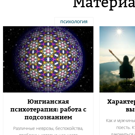
Материа
ПСИХОЛОГИЯ
Юнгианская
Характе
психотерапия: работа с
вы
подсознанием
Как и мужчин
поесть. 
Различные неврозы, беспокойства,
лакомиться 