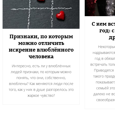
С кем в
год: 
Признаки, по которым
д
можно отличить
Некоторые
искренне влюблённого
надрываются,
человека
год в обяза
встречать толь
Интересно, есть ли у влюблённых
Приводятся 
людей признаки, по которым можно
такого празд
понять, что они, собственно,
показывает
влюблены? Как меняются люди после
семьёй это
того, как у них в душе разгорелось это
далеко не вс
жаркое чувство?
своеобраз