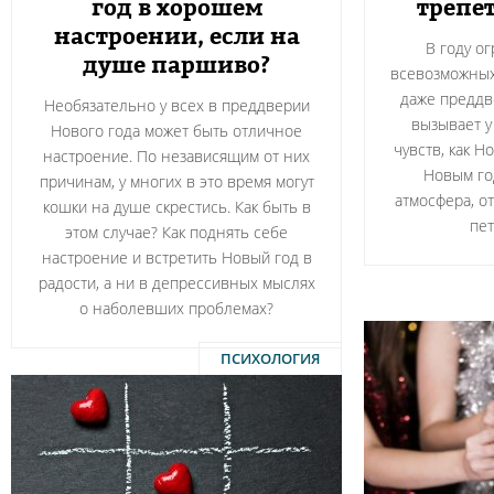
год в хорошем
трепе
настроении, если на
В году о
душе паршиво?
всевозможных
даже преддв
Необязательно у всех в преддверии
вызывает у
Нового года может быть отличное
чувств, как 
настроение. По независящим от них
Новым год
причинам, у многих в это время могут
атмосфера, о
кошки на душе скрестись. Как быть в
пет
этом случае? Как поднять себе
настроение и встретить Новый год в
радости, а ни в депрессивных мыслях
о наболевших проблемах?
ПСИХОЛОГИЯ