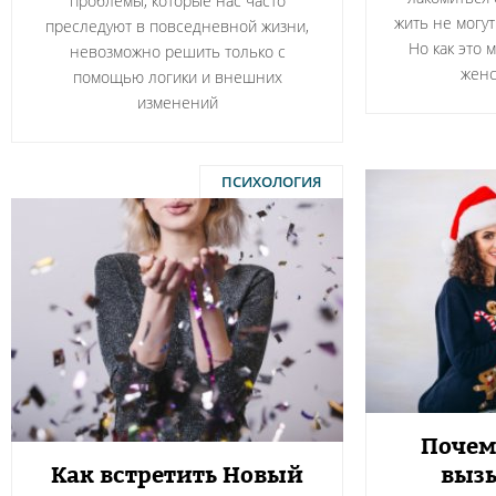
проблемы, которые нас часто
жить не могут
преследуют в повседневной жизни,
Но как это 
невозможно решить только с
женс
помощью логики и внешних
изменений
ПСИХОЛОГИЯ
Почем
Как встретить Новый
вызы