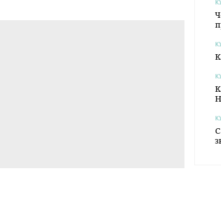
К
Ч
п
К
К
К
К
Н
К
С
з