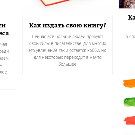
Ка
ти
Как издать свою книгу?
еса
Сейчас всё больше людей пробуют
5 сп
свои силы в писательстве. Для многих
учая
это увлечение так и остаётся хобби, но
реди
для некоторых переходит в нечто
наем,
большее
у-
олее