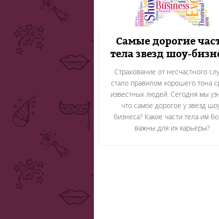
Самые дорогие час
тела звезд шоу-бизн
Страхование от несчастного сл
стало правилом хорошего тона с
известных людей. Сегодня мы уз
что самое дорогое у звезд шо
бизнеса? Какие части тела им б
важны для их карьеры?