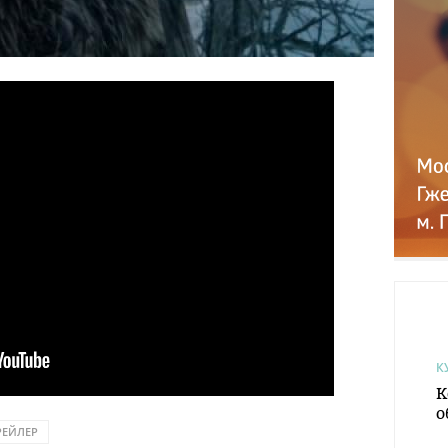
К
К
о
РЕЙЛЕР