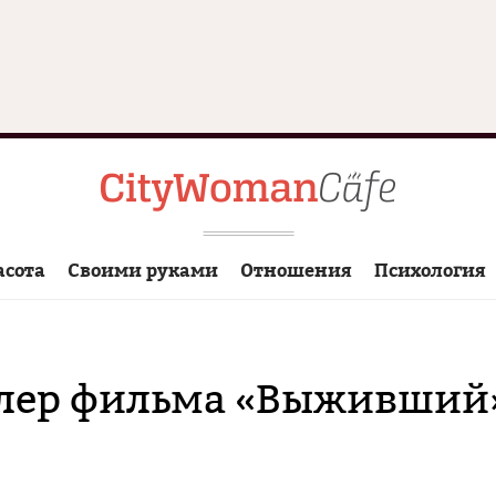
асота
Своими руками
Отношения
Психология
лер фильма «Выживший»