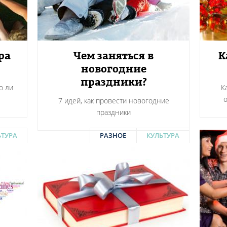
ра
Чем заняться в
К
новогодние
праздники?
о ли
К
7 идей, как провести новогодние
праздники
ЬТУРА
РАЗНОЕ
КУЛЬТУРА