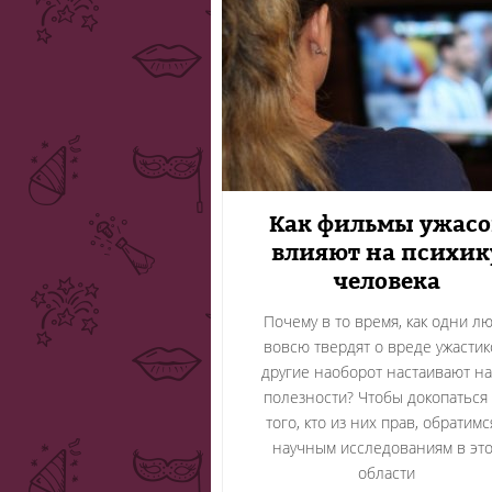
Как фильмы ужасо
влияют на психик
человека
Почему в то время, как одни л
вовсю твердят о вреде ужастик
другие наоборот настаивают на
полезности? Чтобы докопаться
того, кто из них прав, обратимс
научным исследованиям в эт
области