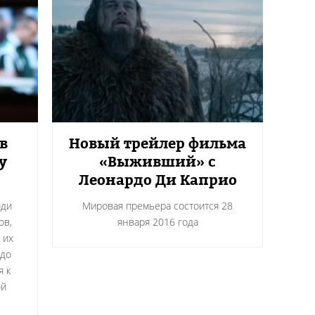
в
Новый трейлер фильма
у
«Выживший» с
Леонардо Ди Каприо
юди
Мировая премьера состоится 28
ов,
января 2016 года
 их
 до
я к
ой