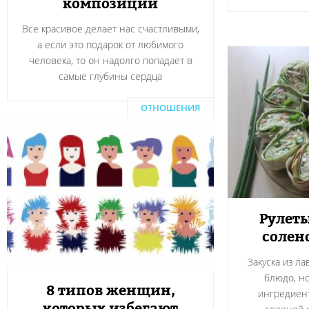
композиции
Все красивое делает нас счастливыми,
а если это подарок от любимого
человека, то он надолго попадает в
самые глубины сердца
ОТНОШЕНИЯ
Рулеты
солен
Закуска из л
блюдо, н
8 типов женщин,
ингредиент
которых избегают