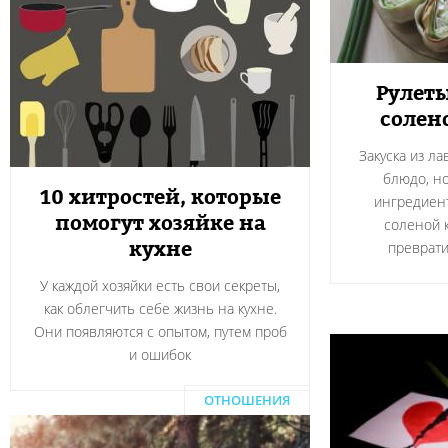
Рулеты
солен
Закуска из л
блюдо, н
10 хитростей, которые
ингредиент
помогут хозяйке на
соленой 
кухне
преврати
У каждой хозяйки есть свои секреты,
как облегчить себе жизнь на кухне.
Они появляются с опытом, путем проб
и ошибок
ОТНОШЕНИЯ