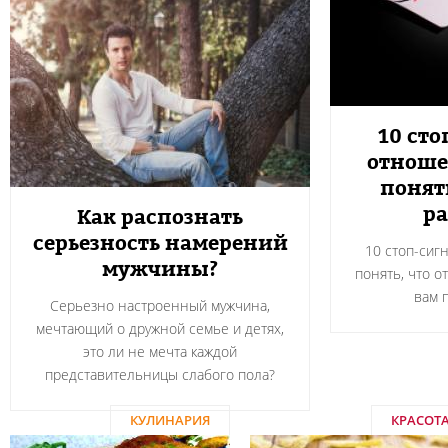
10 сто
отноше
понят
ра
Как распознать
серьезность намерений
10 стоп-сиг
мужчины?
понять, что о
вам 
Серьезно настроенный мужчина,
мечтающий о дружной семье и детях,
это ли не мечта каждой
представительницы слабого пола?
КУЛИНАРИЯ
КРАСОТ