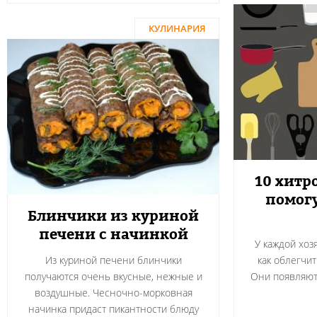
КУЛИНАРИЯ
10 хитр
помогу
Блинчики из куриной
печени с начинкой
У каждой хоз
Из куриной печени блинчики
как облегчит
получаются очень вкусные, нежные и
Они появляютс
воздушные. Чесночно-морковная
начинка придаст пикантности блюду