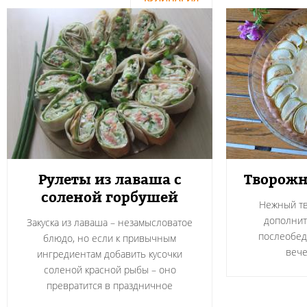
Рулеты из лаваша с
Творожн
соленой горбушей
Нежный тв
дополнит
Закуска из лаваша – незамысловатое
послеобед
блюдо, но если к привычным
вече
ингредиентам добавить кусочки
соленой красной рыбы – оно
превратится в праздничное