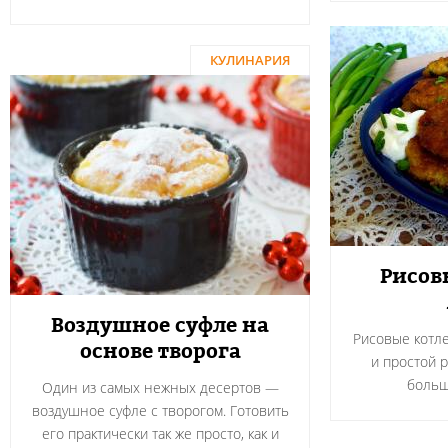
КУЛИНАРИЯ
Рисов
Воздушное суфле на
Рисовые котле
основе творога
и простой 
больш
Один из самых нежных десертов —
воздушное суфле с творогом. Готовить
его практически так же просто, как и