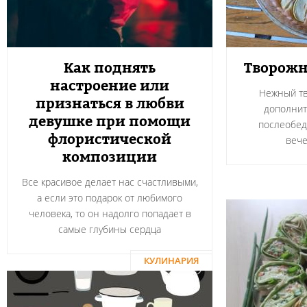
Как поднять
Творожн
настроение или
Нежный тв
признаться в любви
дополнит
девушке при помощи
послеобед
флористической
вече
композиции
Все красивое делает нас счастливыми,
а если это подарок от любимого
человека, то он надолго попадает в
самые глубины сердца
КУЛИНАРИЯ