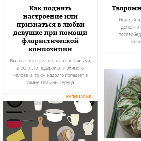
Как поднять
Творожн
настроение или
Нежный тв
признаться в любви
дополнит
девушке при помощи
послеобед
флористической
вече
композиции
Все красивое делает нас счастливыми,
а если это подарок от любимого
человека, то он надолго попадает в
самые глубины сердца
КУЛИНАРИЯ