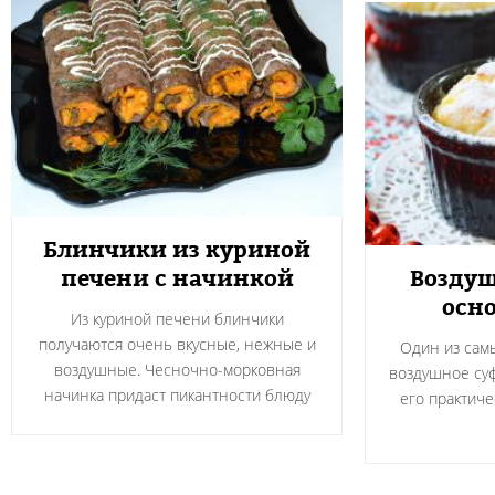
Блинчики из куриной
печени с начинкой
Воздуш
осно
Из куриной печени блинчики
получаются очень вкусные, нежные и
Один из сам
воздушные. Чесночно-морковная
воздушное суф
начинка придаст пикантности блюду
его практичес