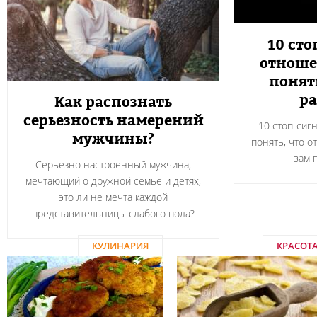
10 сто
отноше
понят
ра
Как распознать
серьезность намерений
10 стоп-сиг
мужчины?
понять, что о
вам 
Серьезно настроенный мужчина,
мечтающий о дружной семье и детях,
это ли не мечта каждой
представительницы слабого пола?
КУЛИНАРИЯ
КРАСОТ