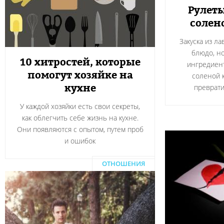
Рулеты
солен
Закуска из л
блюдо, н
10 хитростей, которые
ингредиент
помогут хозяйке на
соленой 
кухне
преврати
У каждой хозяйки есть свои секреты,
как облегчить себе жизнь на кухне.
Они появляются с опытом, путем проб
и ошибок
ОТНОШЕНИЯ