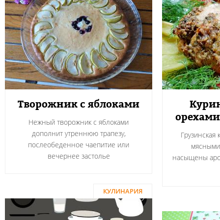
Творожник с яблоками
Курин
орехами
Нежный творожник с яблоками
дополнит утреннюю трапезу,
Грузинская 
послеобеденное чаепитие или
мясными
вечернее застолье
насыщены аро
КУЛИНАРИЯ